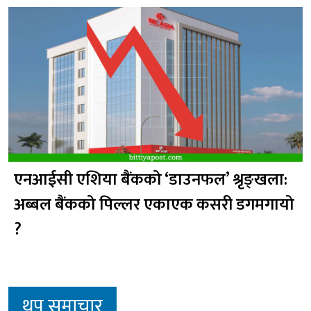
एनआईसी एशिया बैंकको ‘डाउनफल’ श्रृङ्खला:
अब्बल बैंकको पिल्लर एकाएक कसरी डगमगायो
?
थप समाचार