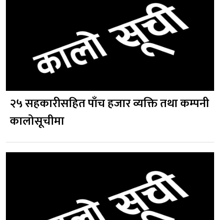
२५ सहकारीसहित पाँच हजार व्यक्ति तथा कम्पनी
कालोसूचीमा