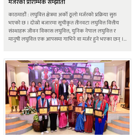
मर्जरको प्रारम्भिक सम्झौता
काठमाडौं : लघुवित्त क्षेत्रमा अर्को ठूलो मर्जरको प्रक्रिया सुरु
भएको छ । दोस्रो बजारमा सूचीकृत तीनवटा लघुवित्त वित्तीय
संस्थाहरू जीवन विकास लघुवित्त, युनिक नेपाल लघुवित्त र
मानुषी लघुवित्त एक आपसमा गाभिने वा मर्जर हुने भएका छन् ।
यी तीन कम्पनीबीच चैत २८ गते मर्जरका लागि प्रारम्भिक
समझदारी पत...