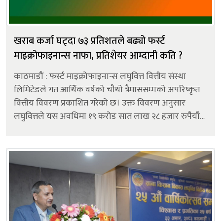
खराब कर्जा घट्दा ७३ प्रतिशतले बढ्यो फर्स्ट
माइक्रोफाइनान्स नाफा, प्रतिशेयर आम्दानी कति ?
काठमाडौं : फर्स्ट माइक्रोफाइनान्स लघुवित्त वित्तीय संस्था
लिमिटेडले गत आर्थिक वर्षको चौथो त्रैमाससम्मको अपरिष्कृत
वित्तीय विवरण प्रकाशित गरेको छ। उक्त विवरण अनुसार
लघुवित्तले यस अवधिमा १९ करोड सात लाख २८ हजार रुपैयाँ
खुद नाफा कमाएको छ । उक्त नाफा गत आर्थिक वर्षको सोही
अवधिको तुलनामा ७३.०७ प्...