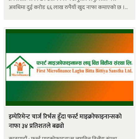
अवधिमा दुई करोड ६६ लाख रुपैयाँ खुद नाफा कमाएको छ ।
उक्त नाफा गत आर्थिक वर्षको सोही अवधिको तुलनामा ७२.१५
प्रतिशतले बढी हो। गत आ...
इम्पेरिमेन्ट चार्ज रिर्भस हुँदा फर्स्ट माइक्रोफाइनान्सको
नाफा ३४ प्रतिशतले बढ्यो
काठमाडौं : फर्स्ट माइक्रोफाइनान्स लघुवित्त वित्तीय संस्था