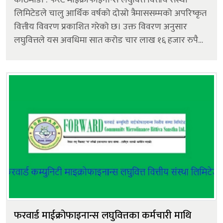
लिमिटेडले चालु आर्थिक वर्षको दोस्रो त्रैमाससम्मको अपरिष्कृत
वित्तीय विवरण प्रकाशित गरेको छ। उक्त विवरण अनुसार
लघुवित्तले यस अवधिमा सात करोड चार लाख १६ हजार रुपैयाँ
खुद नाफा कमाएको छ। उक्त नाफा गत आर्थिक वर्षको सोही
अवधिको तुलनाम...
फरवार्ड माईक्रोफाइनान्स लघुवित्तका कर्मचारी माथि