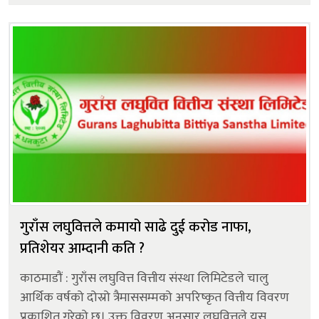
३४६.४६ प्रतिशतले बढी ह...
गुराँस लघुवित्तले कमायो साढे दुई करोड नाफा,
प्रतिशेयर आम्दानी कति ?
काठमाडौं : गुराँस लघुवित्त वित्तीय संस्था लिमिटेडले चालु
आर्थिक वर्षको दोस्रो त्रैमाससम्मको अपरिष्कृत वित्तीय विवरण
प्रकाशित गरेको छ। उक्त विवरण अनुसार लघुवित्तले यस