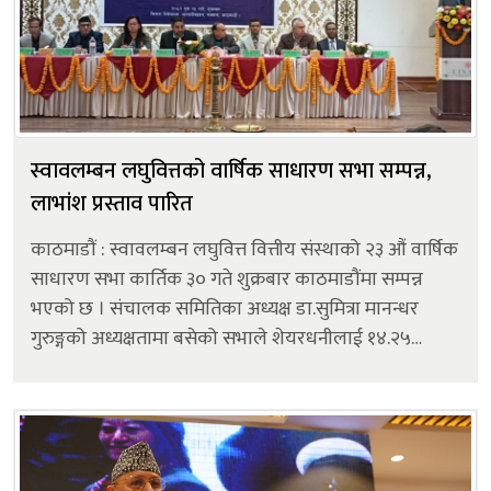
स्वावलम्बन लघुवित्तको वार्षिक साधारण सभा सम्पन्न,
लाभांश प्रस्ताव पारित
काठमाडौं : स्वावलम्बन लघुवित्त वित्तीय संस्थाको २३ औं वार्षिक
साधारण सभा कार्तिक ३० गते शुक्रबार काठमाडौंमा सम्पन्न
भएको छ । संचालक समितिका अध्यक्ष डा.सुमित्रा मानन्धर
गुरुङ्गको अध्यक्षतामा बसेको सभाले शेयरधनीलाई १४.२५
प्रतिशत बोनस र ०.७५ प्रतिशत नगद (बोनस सेयरको कर
प्रयोजनको लागि) गरी १५ प्रति...