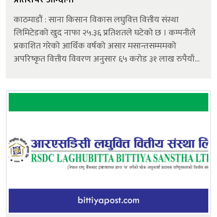
काठमाडौं : साना किसान विकास लघुवित्त वित्तीय संस्था
लिमिटेडको खुद नाफा २५.३६ प्रतिशतले घटेको छ । कम्पनीले
प्रकाशित गरेको आर्थिक वर्षको असार मसान्तसम्ममको
अपरिष्कृत वित्तीय विवरण अनुसार ६५ करोड ३१ लाख रुपैयाँ
खुद नाफा आर्जन गरेको छ। अघिल्लो आर्थिक वर्षको सोही
अवधिमा लघुवित्तको खुद नाफा ८७ करो...