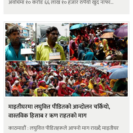
अवधिमा १० करोड ६६ लाख १० हजार रुपैयाँ खुद नाफा
कमाएको छ। उक्त नाफा अघिल्लो वर्षको सोही अवधिको
तुलनामा ४९.१८ प्रतिशतले बढी ह...
माइतीघरमा लघुवित्त पीडितको आन्दोलन चर्कियो,
वास्तविक हिसाब र ऋण राहतको माग
काठमाडौं : लघुवित्त पीडितहरूले आफ्नो माग राख्दै माइतीघर