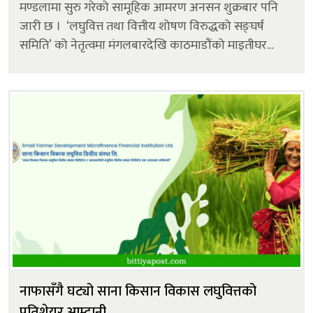
मण्डलामा सुरु गरेको सामूहिक आमरण अनसन शुक्रबार पनि
जारी छ । ‘लघुवित्त तथा वित्तीय शोषण विरुद्धको सङ्घर्ष
समिति’ को नेतृत्वमा मंगलबारदेखि काठमाडौंको माइतीघर
मण्डलामा सुरु भएको सामूहिक आमरण अनसन शुक्रबार पनि
जारी रहेको ह...
नाफासँगै घट्यो साना किसान विकास लघुवित्तको
प्रतिशेयर आम्दानी