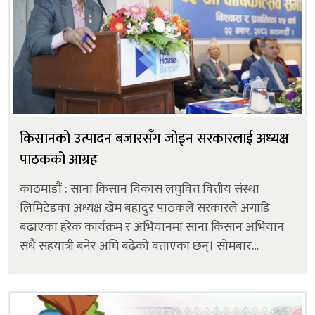
किसानको उत्पादन बजारसँग जोड्न सरकारलाई अध्यक्ष
पाठकको आग्रह
काठमाडौं : साना किसान विकास लघुवित्त वित्तीय संस्था
लिमिटेडका अध्यक्ष खेम बहादुर पाठकले सरकारले अगाडि
बढाएका हरेक कार्यक्रम र अभियानमा साना किसान अभियान
सधैं सहयात्री बनेर अघि बढेको बताएका छन्। सोमबार
आयोजित संस्थाको २५औँ वार्षिकोत्सव समारोहलाई सम्बोधन
गर्दै अध्यक्ष पाठकले आगामी दि...