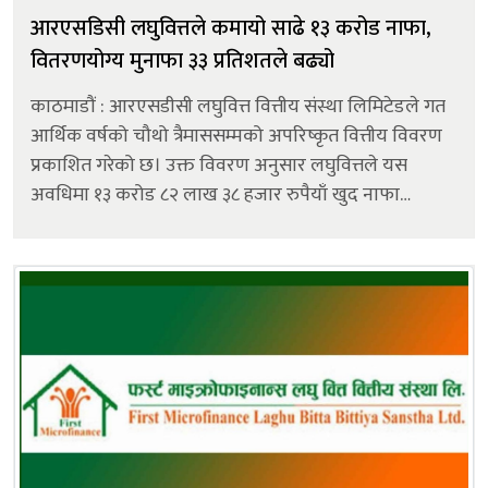
आरएसडिसी लघुवित्तले कमायो साढे १३ करोड नाफा,
वितरणयोग्य मुनाफा ३३ प्रतिशतले बढ्यो
काठमाडौं : आरएसडीसी लघुवित्त वित्तीय संस्था लिमिटेडले गत
आर्थिक वर्षको चौथो त्रैमाससम्मको अपरिष्कृत वित्तीय विवरण
प्रकाशित गरेको छ। उक्त विवरण अनुसार लघुवित्तले यस
अवधिमा १३ करोड ८२ लाख ३८ हजार रुपैयाँ खुद नाफा
कमाएको छ । उक्त नाफा गत आर्थिक वर्षको सोही अवधिको
तुलनामा ३५.७६ प्रतिशतले बढी हो।...