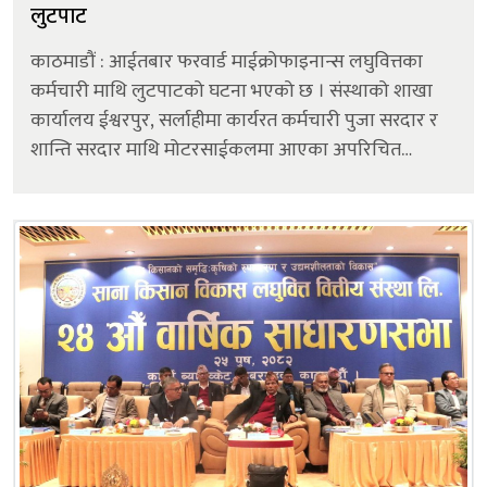
लुटपाट
काठमाडौं : आईतबार फरवार्ड माईक्रोफाइनान्स लघुवित्तका
कर्मचारी माथि लुटपाटको घटना भएको छ । संस्थाको शाखा
कार्यालय ईश्वरपुर, सर्लाहीमा कार्यरत कर्मचारी पुजा सरदार र
शान्ति सरदार माथि मोटरसाईकलमा आएका अपरिचित
व्यक्तिले कटुवा पेस्तोल देखाइ उनीहरुको साथबाट नगद
लुटपाट गरि भागेको संस्थाले जनाएको छ ।&n...