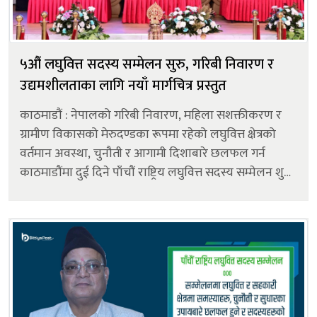
५औं लघुवित्त सदस्य सम्मेलन सुरु, गरिबी निवारण र
उद्यमशीलताका लागि नयाँ मार्गचित्र प्रस्तुत
काठमाडौं : नेपालको गरिबी निवारण, महिला सशक्तीकरण र
ग्रामीण विकासको मेरुदण्डका रूपमा रहेको लघुवित्त क्षेत्रको
वर्तमान अवस्था, चुनौती र आगामी दिशाबारे छलफल गर्न
काठमाडौंमा दुई दिने पाँचौं राष्ट्रिय लघुवित्त सदस्य सम्मेलन शुरु
भएको छ। ‘उद्यमशीलता फैलाऔं, युवा स्वरोजगार बनाऔं’
भन्...