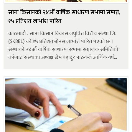
साना किसानको २४औँ वार्षिक साधारण सभामा सम्पन्न,
१५ प्रतिशत लाभांश पारित
काठमाडौं : साना किसान विकास लघुवित्त वित्तीय संस्था लि.
(SKBBL) को १५ प्रतिशत बोनस लाभांश पारित भएको छ ।
संस्थाको २४औँ वार्षिक साधारण सभामा सञ्चालक समितिको
तर्फबाट संस्थाका अध्यक्ष खेम बहादुर पाठकले आर्थिक वर्ष
२०८१/०८२ को वार्षिक प्रतिवेदनमार्फत प्रस्ताव गरेको बोनस
शेयर १४.२५% र कर प्रयोजनका लाग...