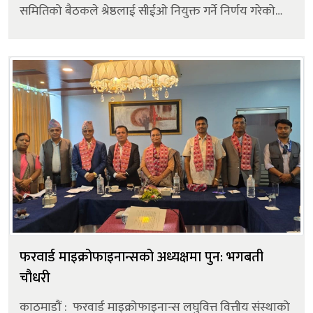
समितिको बैठकले श्रेष्ठलाई सीईओ नियुक्त गर्ने निर्णय गरेको
थियो। उक्त निर्णयअनुसार उनलाई जेठ १५ गतेदेखि लागू
हुनेगरी सीईओको जिम्मेवार...
फरवार्ड माइक्रोफाइनान्सको अध्यक्षमा पुन: भगबती
चौधरी
काठमाडौं : फरवार्ड माइक्रोफाइनान्स लघुवित्त वित्तीय संस्थाको