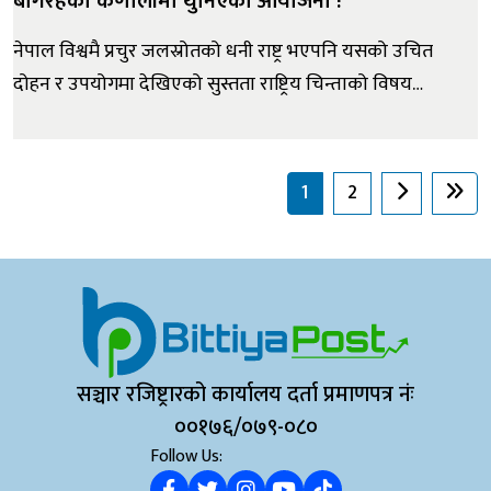
बगिरहेको कर्णालीमा थुनिएको आयोजना !
नेपाल विश्वमै प्रचुर जलस्रोतको धनी राष्ट्र भएपनि यसको उचित
दोहन र उपयोगमा देखिएको सुस्तता राष्ट्रिय चिन्ताको विषय
बनेको छ। जलविद्युतको अथाह सम्भावना भएर पनि ठूला र
रणनीतिक आयोजनाहरूको कार्यान्वयनमा अपेक्षित गति हासिल
हुन नसक्दा मुलुकले आर्थिक वृद्धि, औद्योगिकीकरण, रोजगारी
1
2
सिर्जना र ऊर्जा सुरक्षाका स...
सञ्चार रजिष्ट्रारको कार्यालय दर्ता प्रमाणपत्र नंः
००१७६/०७९-०८०
Follow Us: