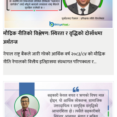
मौद्रिक नीतिको विश्लेषण: स्थिरता र वृद्धिको दोसाँधमा
अर्थतन्त्र
नेपाल राष्ट्र बैंकले जारी गरेको आर्थिक वर्ष २०८३/८४ को मौद्रिक
नीति नेपालको वित्तीय इतिहासमा संस्थागत परिपक्वता र
पारदर्शिताको एउटा नयाँ मानकका रूपमा आएको छ । नेपाल राष्ट्र
बैंक ऐन, २०५८ को प्रावधान बमोजिम सार्वजनिक गरिएको यो
२५औं मौद्रिक नीतिले वर्तमान विश्व भू-राजनीतिक तनाव र
आन्तरिक आर्थिक शिथिलत...