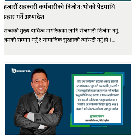
हजारौँ सहकारी कर्मचारीको विजोग: भोको पेटमाथि
प्रहार गर्ने अध्यादेश
राज्यको मुख्य दायित्व नागरिकका लागि रोजगारी सिर्जना गर्नु,
श्रमको सम्मान गर्नु र सामाजिक सुरक्षाको ग्यारेन्टी गर्नु हो ।
वर्तमान सरकारले पनि स्वदेशमै रोजगारी दिने ठूलठूला बाचा र
कसम खाएरै सत्ताको बागडोर सम्हालेको हो । तर, विडम्बना ! हालै
जारी गरिएको सहकारी अध्यादेश, २०८३ ले ९२ अर्बको राष्ट्रिय पु...