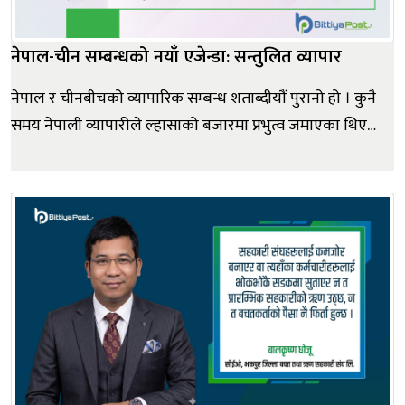
नेपाल-चीन सम्बन्धको नयाँ एजेन्डा: सन्तुलित व्यापार
नेपाल र चीनबीचको व्यापारिक सम्बन्ध शताब्दीयौं पुरानो हो । कुनै
समय नेपाली व्यापारीले ल्हासाको बजारमा प्रभुत्व जमाएका थिए
। आज अवस्था ठीक उल्टो छ । चीनबाट वार्षिक करिब तीन खर्ब
रुपैयाँ बराबरको वस्तु आयात गर्ने नेपालले त्यही बजारमा केही अर्ब
रुपैयाँभन्दा बढी सामान बेच्न सक्दैन । इतिहासले दिएको व्यापार...