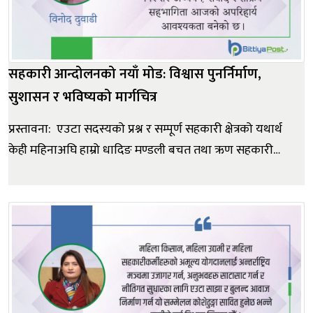
सहकारी आन्दोलनको नयाँ मोड: विश्वास पुनर्निर्माण,
सुशासन र भविष्यको मार्गचित्र
प्रस्तावना: एउटा सदस्यको प्रश्न र सम्पूर्ण सहकारी क्षेत्रको यथार्थ
केही महिनाअघि हाम्रो धादिङ मण्डली बचत तथा ऋण सहकारी
संस्था लिमिटेडमा एक ज्येष्ठ सदस्य आउनुभएको थियो। उहाँ
नियमित बचतकर्ता हुनुहुन्थ्यो। कार्यालयमा प्रवेश गरेलगत्तै उहाँले
मुस्कुराउने प्रयास गर्नुभयो, तर अनुहारमा चिन्ता स्पष्ट...