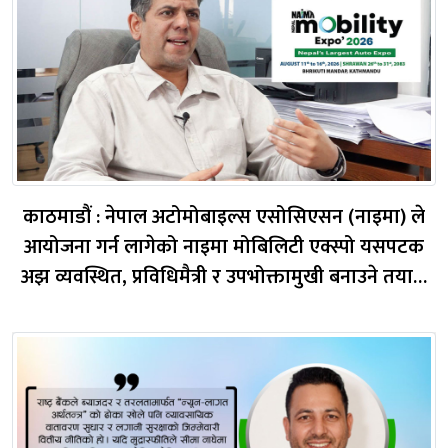
काठमाडौं : नेपाल अटोमोबाइल्स एसोसिएसन (नाइमा) ले
आयोजना गर्न लागेको नाइमा मोबिलिटी एक्स्पो यसपटक
अझ व्यवस्थित, प्रविधिमैत्री र उपभोक्तामुखी बनाउने तयारी
गरेको छ। एक्स्पो साउन २१ देखि २५ गतेसम्म काठमाडौंको
भृकुटीमण्डपमा आयोजना हुनेछ। गत वर्ष पहिलो पटक
आयोजना गरिएको मोबिलिटी एक्स्पोबाट प्राप्त...