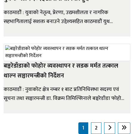
काठमाडौं : युवाको नेतृत्व, प्रेरणा, उद्यमशीलता र नागरिक
सहभागितालाई सशक्त बनाउने उद्देश्यसहित काठमाडौं युथ
कन्क्लेभ (केवाइसी) २०२६ को छैटौं संस्करण आगामी शनिबार
काठमाडौंमा आयोजना हुने भएको छ । ‘जेन-जेड हिरोजलाई
सम्मान’ मूल नारासहित आगामी साउन १६ गते शनिबार
राजधानीको कमलादीस्थित न...
बञ्चरेडाँडाको फोहोर व्यवस्थापन र सडक मर्मत तत्काल
थाल्न सञ्चारमन्त्रीको निर्देशन
काठमाडौं : नुवाकोट क्षेत्र नम्बर १ बाट प्रतिनिधिसभा सदस्य एवं
सूचना तथा सञ्चारमन्त्री डा. विक्रम तिमिल्सिनाले बञ्चरेडाँडा फोहोर
व्यवस्थापनस्थलमा देखिएका चुनौती तथा त्यहाँका स्थानीय
भोग्नुपरेका समस्या समाधानका लागि पहल गर्न सम्बन्धित
निकायसँग छलफल गरेका छन् । आज सञ्चार मन्त्रालयमा
1
2