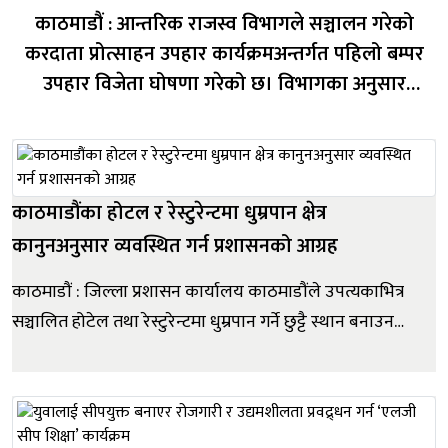
काठमाडौं : आन्तरिक राजस्व विभागले सञ्चालन गरेको
करदाता प्रोत्साहन उपहार कार्यक्रमअन्तर्गत पहिलो बम्पर
उपहार विजेता घोषणा गरेको छ। विभागका अनुसार
कञ्चनपुरको पुनर्वास नगरपालिकाको शिव कृष्ण जनरल
स्टोरबाट २५० रुपैयाँ बराबरको सामान खरिद गरेका एक
उपभोक्ताले १० लाख रुपैयाँको बम्पर नगद उपहार जितेका...
काठमाडौंका होटल र रेस्टुरेन्टमा धुम्रपान क्षेत्र
कानुनअनुसार व्यवस्थित गर्न प्रशासनको आग्रह
काठमाडौं : जिल्ला प्रशासन कार्यालय काठमाडौंले उपत्यकाभित्र
सञ्चालित होटेल तथा रेस्टुरेन्टमा धुम्रपान गर्ने छुट्टै स्थान बनाउन
निर्देशन दिएको छ । बुधबार सूचना जारी गर्दै प्रशासनले
जिल्लाभित्र सञ्चालित होटेल तथा रेष्टुरेन्टहरूलाई धुम्रपानसम्बन्धी
कानुनी व्यवस्था कडाइका साथ पालना गर्न निर...