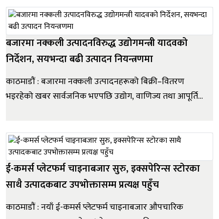
टुडे, ट्रान्सफर्म टुमोरो’ ना...
बजारमा नक्कली उत्पादनविरुद्ध उद्योगमन्त्री यादवको
निर्देशन, सयभन्दा बढी उत्पादन नियन्त्रणमा
काठमाडौं : बजारमा नक्कली उत्पादनहरूको बिक्री–वितरण
भइरहेको खबर सार्वजनिक भएपछि उद्योग, वाणिज्य तथा आपूर्ति
मन्त्री गौरी यादवले तत्काल त्यस्ता उत्पादनको बिक्री–वितरण
रोक्न वाणिज्य, आपूर्ति तथा उपभोक्ता संरक्षण विभागलाई निर्देशन
दिएको छ । मन्त्री यादवको निर्देशनपछि विभागले बजार अनु...
ई-कमर्स प्लेटफर्म चाइनाबजार सुरु, इक्सपेरिन्स स्टोरका
साथै उत्पादकबाट उपभोक्तासम्म प्रत्यक्ष पहुँच
काठमाडौं : नयाँ ई-कमर्स प्लेटफर्म चाइनाबजार औपचारिक