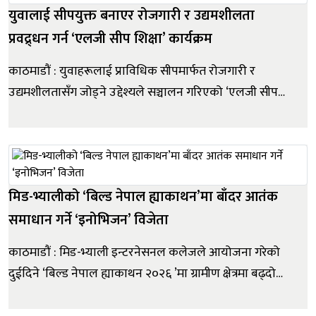
युवालाई सीपयुक्त बनाएर रोजगारी र उद्यमशीलता
प्रवद्र्धन गर्न ‘एलजी सीप शिक्षा’ कार्यक्रम
काठमाडौं : युवाहरूलाई प्राविधिक सीपमार्फत रोजगारी र
उद्यमशीलतासँग जोड्ने उद्देश्यले सञ्चालन गरिएको ‘एलजी सीप
शिक्षा’ कार्यक्रमले शिक्षा, निजी क्षेत्र र स्थानीय सरकारबीचको
सहकार्यलाई थप बलियो बनाएको सरोकारवालाहरूले बताएका
छन् । सोमबार काठमाडौंमा आयोजित कार्यक्रममा एलजी
सिंगापुरका...
मिड-भ्यालीको ‘बिल्ड नेपाल ह्याकाथन’मा बाँदर आतंक
समाधान गर्ने ‘इनोभिजन’ विजेता
काठमाडौं : मिड-भ्याली इन्टरनेसनल कलेजले आयोजना गरेको
दुईदिने ‘बिल्ड नेपाल ह्याकाथन २०२६ ’मा ग्रामीण क्षेत्रमा बढ्दो
बाँदर आतंकबाट किसानका बाली जोगाउने प्रविधिमा आधारित
समाधान प्रस्तुत गर्ने ‘इनोभिजा’ समूह विजेता बनेको छ। ‘बिल्ड