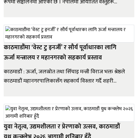
रूपमा सञ्चालनमा आएको छ । नेपालमा आयातित वस्तुहरू
आयातकर्ता, थोक विक्रेता र वितरकजस्ता बहु–तहका आपूर्ति
शृंखलामार्फत उपभोक्तासम्म पुग्ने गरेका छन् । यस प्रक्रियामा
वस्तुको मूल्य तथा आपूर्तिमा अनिश्चितता रहने गरेको छ ।
चाइनाबजारले उपभोक...
काठमाडौंमा ‘वेस्ट टु इनर्जी’ र सौर्य पूर्वाधारका लागि
ऊर्जा मन्त्रालय र महानगरको सहकार्य प्रस्ताव
काठमाडौं : ऊर्जा, जलस्रोत तथा सिँचाइ मन्त्री विराज भक्त श्रेष्ठले
काठमाडौं महानगरपालिकासँग सहकार्य विस्तार गर्दै शहरी
पूर्वाधार, सौर्य ऊर्जा र वातावरणीय व्यवस्थापनसँग सम्बन्धित
विभिन्न कार्यक्रम संयुक्त रूपमा अघि बढाउने प्रस्ताव गरेका छन् ।
बिहीबार मन्त्रालयमा काठमाडौं महानगरपालिकाकी क...
युवा नेतृत्व, उद्यमशीलता र प्रेरणाको उत्सव, काठमाडौं
युथ कन्क्लेभ २०२६ आगामी शनिबार हुँदै