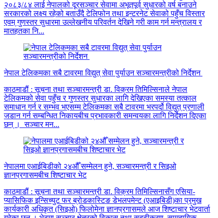
२०८३/८४ लाई नेपालको दूरसञ्चार सेवामा अभूतपूर्व सुधारको वर्ष बनाउने
सरकारको लक्ष्य रहेको बताउँदै टेलिफोन तथा इन्टरनेट सेवाको पहुँच विस्तार
एवम् गुणस्तर सुधारमा उल्लेखनीय परिवर्तन देखिने गरी काम गर्न मन्त्रालय र
मातहतका नि...
नेपाल टेलिकमका सबै टावरमा विद्युत् सेवा पुर्याउन सञ्चारमन्त्रीको निर्देशन
काठमाडौं : सूचना तथा सञ्चारमन्त्री डा. विक्रम तिमिल्सिनाले नेपाल
टेलिकमको सेवा पहुँच र गुणस्तर सुधारका लागि देखिएका समस्या तत्काल
समाधान गर्न र सम्भव भएसम्म टेलिकमका सबै टावरमा भरपर्दो विद्युत् प्रणाली
जडान गर्न सम्बन्धित निकायबीच प्रभावकारी समन्वयका लागि निर्देशन दिएका
छन् । सञ्चार मन...
नेपालमा एआईबिडीको २४औँ सम्मेलन हुने, सञ्चारमन्त्री र सिइओ
ज्ञानप्रगासमबीच शिष्टाचार भेट
काठमाडौं : सूचना तथा सञ्चारमन्त्री डा. विक्रम तिमिल्सिनासँग एसिया-
प्यासिफिक इन्सिच्युट फर ब्रोडकास्टिङ डेभलपमेन्ट (एआइबिडी)का प्रमुख
कार्यकारी अधिकृत (सिइओ) फिलोमेना ज्ञानप्रगासमले आज शिष्टाचार भेटवार्ता
गरेका छन् । भेटमा सञ्चार क्षेत्रको विकास तथा सुदृढीकरण, सामुदायिक