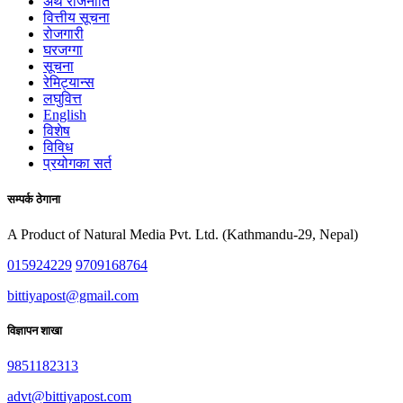
अर्थ राजनीति
वित्तीय सूचना
रोजगारी
घरजग्गा
सूचना
रेमिट्यान्स
लघुवित्त
English
विशेष
विविध
प्रयोगका सर्त
सम्पर्क ठेगाना
A Product of Natural Media Pvt. Ltd. (Kathmandu-29, Nepal)
015924229
9709168764
bittiyapost@gmail.com
विज्ञापन शाखा
9851182313
advt@bittiyapost.com