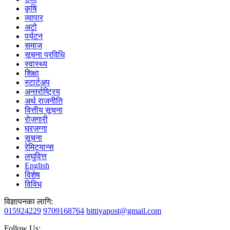
कृषि
व्यापार
अटो
पर्यटन
समाज
सूचना प्रविधि
स्वास्थ्य
शिक्षा
स्टार्टअप
अन्तर्राष्ट्रिय
अर्थ राजनीति
वित्तीय सूचना
रोजगारी
घरजग्गा
सूचना
रेमिट्यान्स
लघुवित्त
English
विशेष
विविध
विज्ञापनका लागि:
015924229
9709168764
bittiyapost@gmail.com
Follow Us: