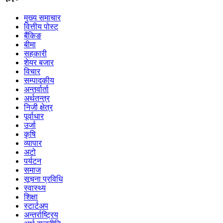
मुख्य समाचार
वित्तीय पोस्ट्
बैंकिङ
बीमा
सहकारी
शेयर बजार
विचार
सम्पादकीय
अन्तर्वार्ता
अर्थतन्त्र
निजी क्षेत्र
पूर्वाधार
उर्जा
कृषि
व्यापार
अटो
पर्यटन
समाज
सूचना प्रविधि
स्वास्थ्य
शिक्षा
स्टार्टअप
अन्तर्राष्ट्रिय