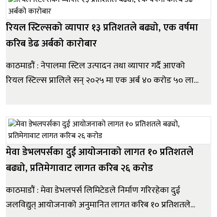
ठेक्का...
रियल स्टिल्सको व्यापार १३ प्रतिशतले बढ्यो, एक वर्षमा
करिब डेढ अर्बको कारोबार
काठमाडौं : नेपालमा स्टिल उत्पादन तथा व्यापार गर्दै आएको
रियल स्टिल्स प्रालिले सन् २०२५ मा एक अर्ब ४० करोड ५० लाख
रुपैयाँ बराबरको कारोबार गरेको छ । उक्त रकम अघिल्लो वर्षको
तुलनामा १३.२१ प्रतिशतले बढेको हो । कम्पनीले सन् २०२४ मा
एक अर्ब २४ करोड १० लाख रुपैयाँको कारोबार गरेको थियो भने
यसअ...
मेवा डेभलपर्सका दुई आयोजनाको लागत १० प्रतिशतले
बढ्यो, प्रतिमेगावाट लागत करिब २६ करोड
काठमाडौं : मेवा डेभलपर्स लिमिटेडले निर्माण गरिरहेका दुई
जलविद्युत् आयोजनाको अनुमानित लागत करिब १० प्रतिशतले