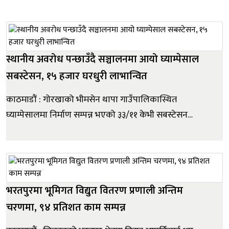
। छायाँनाथ रारा नगरपालिका–१ स्थित उक्त सडक खण्ड
मुआब्जा विवादका कारण लामो समयदेखि अवरुद्ध रहेको
थियो । सडक डिभिजन कार्यालय जुम्लाले निर्म...
स्थानीय अवरोध पन्छाउँदै सञ्चालनमा आयो घ्याम्पेसाल
सबस्टेसन, १५ हजार घरधुरी लाभान्वित
काठमाडौं : गोरखाको भीमसेन थापा गाउँपालिकास्थित
घ्याम्पेसालमा निर्माण सम्पन्न भएको ३३/११ केभी सबस्टेसन
सफलतापूर्वक चार्ज भएको छ । लामो समयदेखि स्थानीय अवरोध
तथा ‘राइट अफ वे’ सम्बन्धी समस्याका कारण सञ्चालनमा आउन
नसकेको उक्त सबस्टेसन सञ्चालनमा आएपछि उत्तरी गोरखाको
विद्युत् आपूर्ति प...
भरतपुरमा भूमिगत विद्युत वितरण प्रणाली अन्तिम
चरणमा, ९४ प्रतिशत काम सम्पन्न