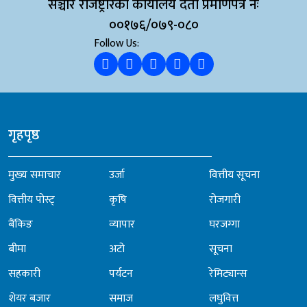
सञ्चार रजिष्ट्रारको कार्यालय दर्ता प्रमाणपत्र नंः
००१७६/०७९-०८०
Follow Us:
गृहपृष्ठ
मुख्य समाचार
उर्जा
वित्तीय सूचना
वित्तीय पोस्ट्
कृषि
रोजगारी
बैंकिङ
व्यापार
घरजग्गा
बीमा
अटो
सूचना
सहकारी
पर्यटन
रेमिट्यान्स
शेयर बजार
समाज
लघुवित्त