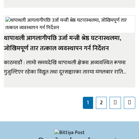
बढेको छ। कम्पनीले ताप्लेजुङको मिक्खुवा खोला गाउँपालिकामा
निर्माण गरिरहेको ७३.५ मेगावाट क्षमताको मिडल मेवा जलविद्युत्
आयोजना र ९.३ मेगावाटको सिवा खोला जलविद्युत् आयोजनाको
कुल लागत...
थापाथली आगलागीपछि उर्जा मन्त्री श्रेष्ठ घटनास्थलमा,
जोखिमपूर्ण तार तत्काल व्यवस्थापन गर्न निर्देशन
काठमाडौं : लामो समयदेखि थापाथली क्षेत्रमा अव्यवस्थित रूपमा
गुजुल्टिएर रहेका विद्युत तथा दूरसञ्चारका तारमा मंगलबार राति
आगलागी भएपछि ऊर्जा, जलस्रोत तथा सिँचाइमन्त्री विराज भक्त
श्रेष्ठले घटनाप्रति गम्भीर चासो व्यक्त गर्दै तत्काल समाधानका
लागि सम्बन्धित निकायसँग समन्वय सुरु गरेका छन् । आ...
1
2