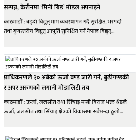
सम्पन्न, केरौनमा ‘मिनी ग्रिड’ मोडल अपनाइने
काठमाडौं : बढ्दो विद्युत् माग व्यवस्थापन गर्दै सुरक्षित, भरपर्दो
तथा गुणस्तरीय विद्युत् आपूर्ति सुनिश्चित गर्न नेपाल विद्युत्
प्राधिकरणले देशका विभिन्न क्षेत्रमा सबस्टेशनको क्षमता विस्तार
तथा विद्युत् पूर्वाधार सुदृढीकरणका कार्यलाई तीव्रता दिएको छ ।
ऊर्जा, जलस्रोत तथा सिँचाइमन्त्री विर...
प्राधिकरणले २० अर्बको ऊर्जा बण्ड जारी गर्ने, बुढीगण्डकी
र अपर अरुणको लगानी मोडालिटी तय
काठमाडौं : ऊर्जा, जलस्रोत तथा सिँचाइ मन्त्री विराज भक्त श्रेष्ठले
ऊर्जा, जलस्रोत तथा सिँचाइ क्षेत्रको विकासमा सबैभन्दा ठूलो
चुनौती आयोजना निर्माणभन्दा बाहिर रहेका नीतिगत तथा
प्रक्रियागत अवरोध भएको बताएका छन् । जग्गा अधिग्रहण,
मुआब्जा व्यवस्थापन, स्रोत सुनिश्चितता, अन्तरनिकाय समन्वय र