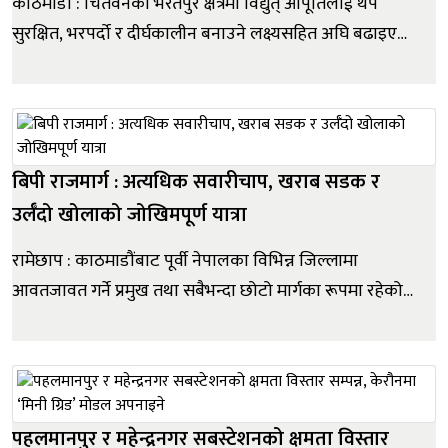
काठमाडौं : चितवनको भरतपुर क्षेत्रमा विद्युत् आपूर्तिलाई थप
सुरक्षित, भरपर्दो र दीर्घकालीन बनाउने लक्ष्यसहित अघि बढाइएका
दुई महत्वपूर्ण ऊर्जा पूर्वाधार आयोजना निर्णायक चरणमा पुगेका
छन् । ऊर्जा, जलस्रोत तथा सिँचाइ मन्त्री विराज भक्त श्रेष्ठको
सक्रिय पहल, नेपाल विद्युत् प्राधिकरणको कार्या...
बिपी राजमार्ग : अत्यधिक सवारीचाप, खराब सडक र
उर्लँदो खोलाको जोखिमपूर्ण यात्रा
रामेछाप : काठमाडौंबाट पूर्वी नेपालका विभिन्न जिल्लामा
आवतजावत गर्ने प्रमुख तथा सबैभन्दा छोटो मार्गका रूपमा रहेको
बिपी राजमार्गको यात्रा वर्षायाममा थप जोखिमपूर्ण बनेको छ ।
अत्यधिक सवारीचाप, तीन वर्षअघि बाढीले क्षति पुर्याएको
सडकको पुनर्निर्माण अझै सम्पन्न नहुनु तथा रोशी र सहायक खोल...
पहलमानपुर र महेन्द्रनगर सबस्टेशनको क्षमता विस्तार