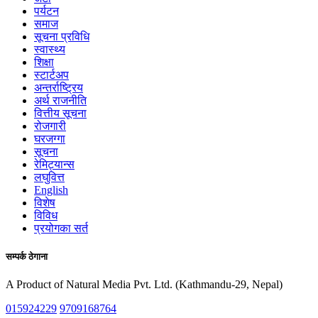
पर्यटन
समाज
सूचना प्रविधि
स्वास्थ्य
शिक्षा
स्टार्टअप
अन्तर्राष्ट्रिय
अर्थ राजनीति
वित्तीय सूचना
रोजगारी
घरजग्गा
सूचना
रेमिट्यान्स
लघुवित्त
English
विशेष
विविध
प्रयोगका सर्त
सम्पर्क ठेगाना
A Product of Natural Media Pvt. Ltd. (Kathmandu-29, Nepal)
015924229
9709168764