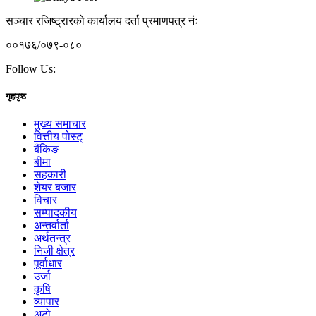
सञ्चार रजिष्ट्रारको कार्यालय दर्ता प्रमाणपत्र नंः
००१७६/०७९-०८०
Follow Us:
गृहपृष्ठ
मुख्य समाचार
वित्तीय पोस्ट्
बैंकिङ
बीमा
सहकारी
शेयर बजार
विचार
सम्पादकीय
अन्तर्वार्ता
अर्थतन्त्र
निजी क्षेत्र
पूर्वाधार
उर्जा
कृषि
व्यापार
अटो