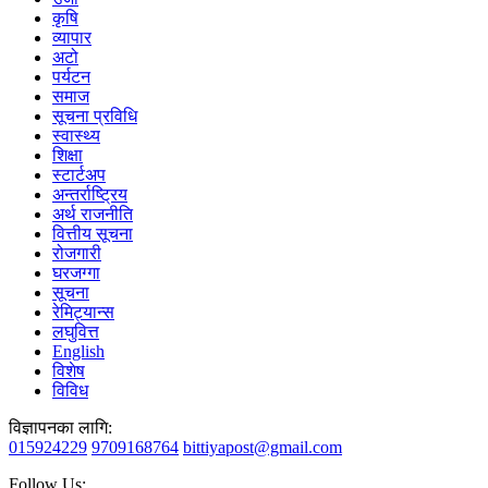
कृषि
व्यापार
अटो
पर्यटन
समाज
सूचना प्रविधि
स्वास्थ्य
शिक्षा
स्टार्टअप
अन्तर्राष्ट्रिय
अर्थ राजनीति
वित्तीय सूचना
रोजगारी
घरजग्गा
सूचना
रेमिट्यान्स
लघुवित्त
English
विशेष
विविध
विज्ञापनका लागि:
015924229
9709168764
bittiyapost@gmail.com
Follow Us: