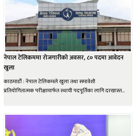
नेपाल टेलिकममा रोजगारीको अवसर, ८० पदमा आवेदन
खुला
काठमाडौं : नेपाल टेलिकमले खुला तथा समावेशी
प्रतियोगितात्मक परीक्षामार्फत स्थायी पदपूर्तिका लागि दरखास्त
आह्वान गरेको छ। कम्पनीले जुनियर टेक्निसियन (तेस्रो तह) देखि
उपप्रबन्ध (नवौँ तह) सम्मका विभिन्न १२ पदमा कुल ८० जना
कर्मचारी भर्ना गर्न लागेको हो। इच्छुक तथा योग्य नेपाली
नागरिकहरूले अनलाइन...