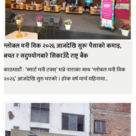
ग्लोबल मनी विक २०२६ आजदेखि सुरूः पैसाको कमाइ,
बचत र सदुपयोगबारे सिकाउँदै राष्ट्र बैंक
काठमाडौं : ‘स्मार्ट मनी टक्स्’ भन्ने नाराका साथ ‘ग्लोबल मनी विक
२०२६’ आजदेखि सुरु भएको । हरेक वर्ष मार्च महिनामा
साताव्यापी रूपमा मनाइने ग्लोबल मनी विकको यो चौधौं संस्करण
हो । उक्त अभियानको पहिलो दिन नेपाल राष्ट्र बैंकले नेपाल बीमा
प्राधिकरण, नेपाल धितोपत्र बोर्ड र सह...