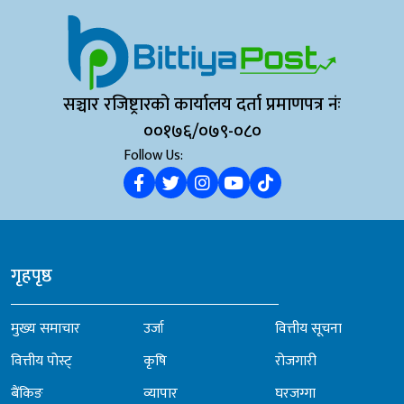
सञ्चार रजिष्ट्रारको कार्यालय दर्ता प्रमाणपत्र नंः
००१७६/०७९-०८०
Follow Us:
गृहपृष्ठ
मुख्य समाचार
उर्जा
वित्तीय सूचना
वित्तीय पोस्ट्
कृषि
रोजगारी
बैंकिङ
व्यापार
घरजग्गा