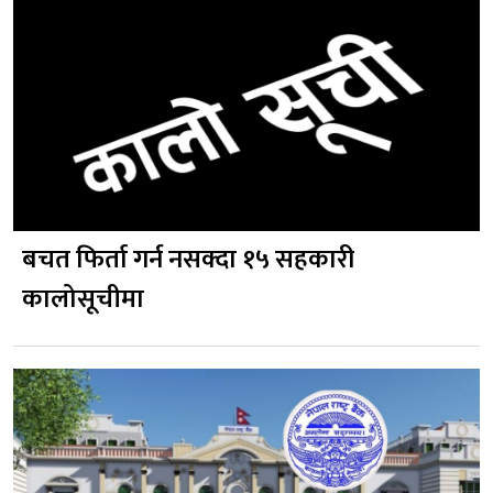
बचत फिर्ता गर्न नसक्दा १५ सहकारी
कालोसूचीमा