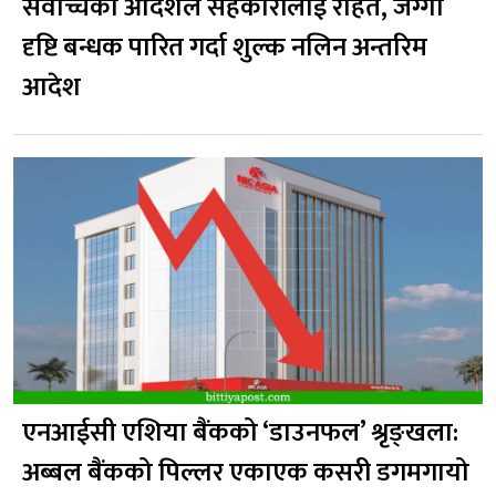
सर्वोच्चको आदेशले सहकारीलाई राहत, जग्गा
दृष्टि बन्धक पारित गर्दा शुल्क नलिन अन्तरिम
आदेश
एनआईसी एशिया बैंकको ‘डाउनफल’ श्रृङ्खला:
अब्बल बैंकको पिल्लर एकाएक कसरी डगमगायो