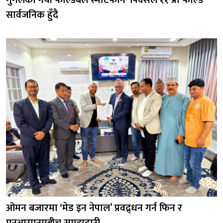
गुगलको नयाँ फोल्डेबल स्मार्टफोन ‘पिक्सेल ११ प्रो फोल्ड’
सार्वजनिक हुँदै
ओमन बजारमा ‘मेड इन नेपाल’ प्रवद्र्धन गर्न फिन र