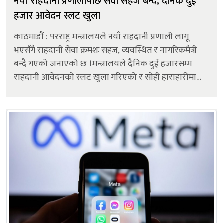
नयाँ राहदानी प्रणालीपछि सेवा सहज बन्दै, दैनिक दुई
हजार आवेदन स्लट खुला
काठमाडौं : परराष्ट्र मन्त्रालयले नयाँ राहदानी प्रणाली लागू
भएसँगै राहदानी सेवा क्रमशः सहज, व्यवस्थित र नागरिकमैत्री
बन्दै गएको जनाएको छ ।मन्त्रालयले दैनिक दुई हजारसम्म
राहदानी आवेदनको स्लट खुला गरिएको र सोही हाराहारीमा
राहदानी छपाइ तथा वितरण भइरहेको जानकारी दिएको छ।
शुक्रबार मन्त्रालयमा आयोज...