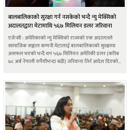
बालबालिकाको सुरक्षा गर्न नसकेको भन्दै न्यु मेक्सिको
अदालतद्वारा मेटामाथि ५६७ मिलियन डलर जरिवाना
एजेन्सी : अमेरिकाको न्यु मेक्सिको राज्यको एक अदालतले
सामाजिक सञ्जाल कम्पनी मेटालाई बालबालिकाको सुरक्षामा
असफल भएको भन्दै थप ५६७ मिलियन अमेरिकी डलर (करिब
७८ अर्ब नेपाली रुपैयाँभन्दा बढी) जरिवाना तिर्न आदेश दिएको
छ। न्यु मेक्सिकोका न्यायाधीश ब्रायन बिडस्चिडले मेटाका
प्लेटफर्महरू-फेसबुक,...