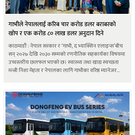
गाभीले नेपाललाई करिब चार करोड डलर बराबरको
खोप र एक करोड ८० लाख डलर अनुदान दिने
काठमाडौं : नेपाल सरकार र ‘गाभी, द भ्याक्सिन एलाइन्स’बीच
सन् २०२७ देखि २०३० सम्मको रणनीतिक सहकार्यका विषयमा
उच्चस्तरीय छलफल भएको छ। स्वास्थ्य तथा खाद्य स्वच्छता
मन्त्री निशा मेहता र नेपालका लागि गाभीका वरिष्ठ म्यानेजर
निल्गुन आयदोगानको नेतृत्वमा आएको टोलीबीच भएको
बैठकमा आगामी चार...