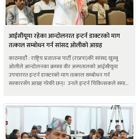
आईसीयूमा रहेका आन्दोलनरत इन्टर्न डाक्टरको माग
तत्काल सम्बोधन गर्न सांसद ओलीको आग्रह
काठमाडौं : राष्ट्रिय प्रजातन्त्र पार्टी (राप्रपा)की सांसद खुस्बु
ओलीले आन्दोलनका क्रममा वीर अस्पतालको आईसीयूमा
उपचाररत इन्टर्न डाक्टरको माग तत्काल सम्बोधन गर्न
सरकारसँग आग्रह गरेकी छन्। उनले इन्टर्न चिकित्सकले समान
भत्ता, श्रम ऐनअनुसार कार्यघण्टा र चिकित्सकहरूको मासिक
भत्तासम्बन्धी प्र...