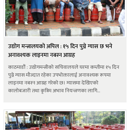
उद्योग मन्त्रालयको अपिल : १५ दिन पुग्ने ग्यास छ भने
अनावश्यक लाइनमा नबस्न आग्रह
काठमाडौं : उद्योगमन्त्रीको सचिवालयले घरमा कम्तीमा १५ दिन
पुग्ने ग्यास मौज्दात रहेका उपभोक्तालाई अनावश्यक रूपमा
लाइनमा नबस्न आग्रह गरेको छ। ग्यासमा देखिएको
कालोबजारी तथा कृत्रिम अभाव नियन्त्रणका लागि
उद्योगमन्त्रीको सचिवालयको टोली र नेपाल आयल निगम
निरन्तर सक्रिय रहेको सचिवालयले जनाएको छ। यसै क्रमम...