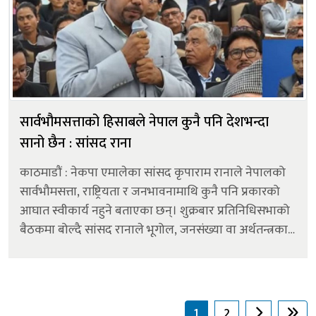
सार्वभौमसत्ताको हिसाबले नेपाल कुनै पनि देशभन्दा
सानो छैन : सांसद राना
काठमाडौं : नेकपा एमालेका सांसद कृपाराम रानाले नेपालको
सार्वभौमसत्ता, राष्ट्रियता र जनभावनामाथि कुनै पनि प्रकारको
आघात स्वीकार्य नहुने बताएका छन्। शुक्रबार प्रतिनिधिसभाको
बैठकमा बोल्दै सांसद रानाले भूगोल, जनसंख्या वा अर्थतन्त्रका
आधारमा कुनै राष्ट्र सानो वा ठूलो हुन सक्ने भए पनि
सार्वभौमसत्ता...
1
2