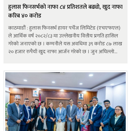
हुलास फिनसर्भको नाफा ८४ प्रतिशतले बढ्यो, खुद नाफा
करिब ४० करोड
काठमाडौं : हुलास फिनसर्भ हायर पर्चेज लिमिटेड (एचएफएल)
ले आर्थिक वर्ष २०८२/८३ मा उल्लेखनीय वित्तीय प्रगति हासिल
गरेको जनाएको छ । कम्पनीले यस अवधिमा ३९ करोड ८७ लाख
२० हजार रुपैयाँ खुद नाफा आर्जन गरेको छ । जुन अघिल्लो
आर्थिक वर्षको सोही अवधिको २१ करोड ६१ लाख ७० हजार
रुपैयाँको तुलनामा ८४.४५ प्रत...