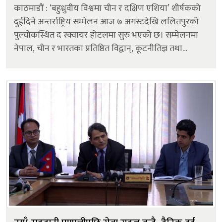
काठमाडौं : ‘बहुध्रुवीय विश्वमा चीन र दक्षिण एशिया’ शीर्षकको
दुईदिने अन्तर्राष्ट्रिय सम्मेलन आज ७ अगस्टदेखि ललितपुरको
पुल्चोकस्थित द स्क्वायर होटलमा सुरु भएको छ। सम्मेलनमा
नेपाल, चीन र भारतका प्रतिष्ठित विद्वान्, कूटनीतिज्ञ तथा
रणनीतिक मामिलाका विज्ञहरू सहभागी भई दक्षिण एशियाको
विकसि...