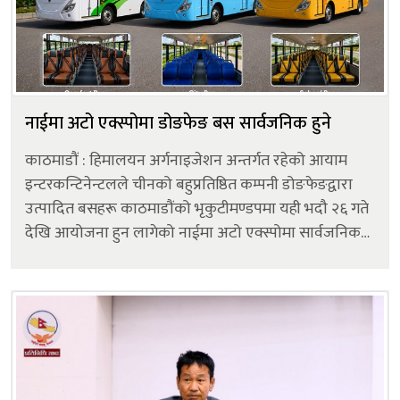
नाईमा अटो एक्स्पोमा डोङफेङ बस सार्वजनिक हुने
काठमाडौं : हिमालयन अर्गनाइजेशन अन्तर्गत रहेको आयाम
इन्टरकन्टिनेन्टलले चीनको बहुप्रतिष्ठित कम्पनी डोङफेङद्वारा
उत्पादित बसहरू काठमाडौंको भृकुटीमण्डपमा यही भदौ २६ गते
देखि आयोजना हुन लागेको नाईमा अटो एक्स्पोमा सार्वजनिक
गर्ने भएको छ। कम्पनीले हाल दुईवटा बसको मोडल सार्वजनिक
गर्न लागेको जानकारी...