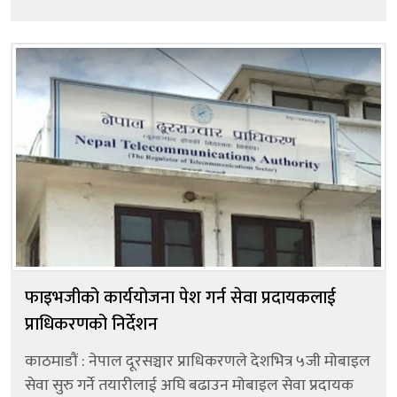
रिलायबल समृद्धि योजना-२ का इकाइहरू नेपाल स्टक
एक्सचेन्ज (नेप्से) मा साउन २२ ग...
फाइभजीको कार्ययोजना पेश गर्न सेवा प्रदायकलाई
प्राधिकरणको निर्देशन
काठमाडौं : नेपाल दूरसञ्चार प्राधिकरणले देशभित्र ५जी मोबाइल
सेवा सुरु गर्ने तयारीलाई अघि बढाउन मोबाइल सेवा प्रदायक