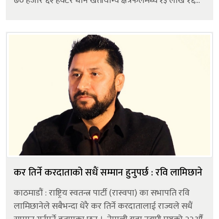
७० हजार ६२ हेक्टर धान खेतीयोग्य क्षेत्रफलमध्ये १३ लाख १६
हजार ३९ हेक्टर क्षेत्रमा रोपाइँ सम्पन्न भएको छ, जुन कुल
लक्ष्यको ९६।०६...
कर तिर्ने करदाताको सधैं सम्मान हुनुपर्छ : रवि लामिछाने
काठमाडौं : राष्ट्रिय स्वतन्त्र पार्टी (रास्वपा) का सभापति रवि
लामिछानेले सबैभन्दा धेरै कर तिर्ने करदातालाई राज्यले सधैं