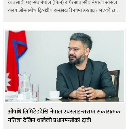
व्यवसायी महासंघ नेपाल (फिन) र गैरआवासीय नेपाली सोसल
क्लब ओमनबीच द्विपक्षीय समझदारीपत्रमा हस्ताक्षर भएको छ ।
मस्कटमा शुक्रबार आयोजित कार्यक्रममा फिनका अध्यक्ष
गोविन्द प्रसाद घिमिरे र...
औषधि लिमिटेडदेखि नेपाल एयरलाइन्ससम्म सकारात्मक
नतिजा देखिन थालेको प्रधानमन्त्रीको दाबी