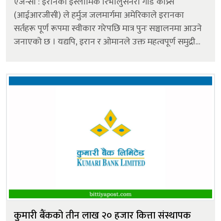
एजेन्सी : इरानको इस्लामिक रिभोलुसनरी गार्ड कोप्र्स
(आईआरजीसी) ले हर्मुज जलमार्गमा अमेरिकाले इरानका
सर्तहरू पूर्ण रूपमा स्वीकार गरेपछि मात्र पुनः सञ्चालनमा आउने
जनाएको छ । यद्यपि, इरान र ओमानले उक्त महत्वपूर्ण समुद्री
मार्गका लागि नयाँ ढुवानी प्रोटोकलमा सहमति नजिक पुगेको
बताएका छन् । अल जजिरा...
कुमारी बैंकको तीन लाख २० हजार कित्ता संस्थापक