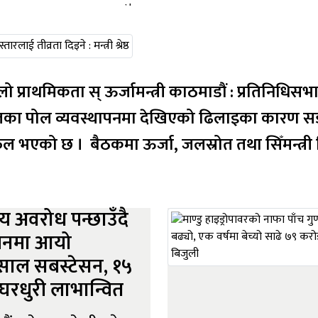
ौं : प्रतिनिधिसभाअन्तर्गतको पूर्वाधार विकास समितिको
्युतका पोल व्यवस्थापनमा देखिएको ढिलाइका कारण स
छलफल भएको छ । बैठकमा ऊर्जा, जलस्रोत तथा सिँमन्त्री
ीय अवरोध पन्छाउँदै
ालनमा आयो
पेसाल सबस्टेसन, १५
घरधुरी लाभान्वित