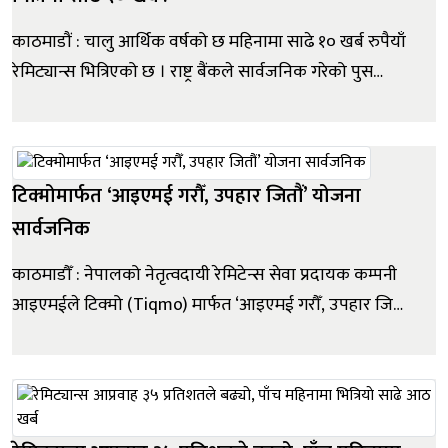
काठमाडौं : चालु आर्थिक वर्षको छ महिनामा साढे १० खर्ब रुपैयाँ
रेमिट्यान्स भित्रिएको छ । राष्ट्र बैंकले सार्वजनिक गरेको पुस
मसान्तसम्मको देशको वर्तमान आर्थिक तथा वित्तीय स्थितिमा
यस्तो देखिएको हो । राष्ट्र बैंकका अनुसार यस अवधिमा विप्रेषण
आप्रवाह ३९.१ प्रतिशतले वृद्धि भई १० खर्ब ६२ अर्ब ९३ करो...
टिक्मोमार्फत ‘आइएमई गरौँ, उपहार जितौं’ योजना
सार्वजनिक
काठमाडौँ : नेपालको नेतृत्वदायी रेमिटेन्स सेवा प्रदायक कम्पनी
आइएमईले टिक्मो (Tiqmo) मार्फत ‘आइएमई गरौँ, उपहार जितौं’
योजना सार्वजनिक गरेको छ । पौष २१ देखि चैत्र १७ सम्म
सन्चालनमा रहने यो अभियान अन्तर्गत साउदी अरबमा रहेका
नेपालीहरुले टिक्मो एप प्रयोग गरेर आइएमईमार्फत पैसा पठा...