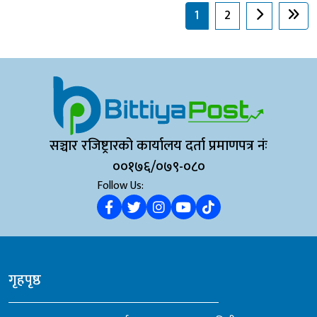
आप्रवाह ३१.४ प्रतिशतले वृद्धि भई छ खर्ब ८७ अर्ब १३ करो...
1
2
सञ्चार रजिष्ट्रारको कार्यालय दर्ता प्रमाणपत्र नंः
००१७६/०७९-०८०
Follow Us:
गृहपृष्ठ