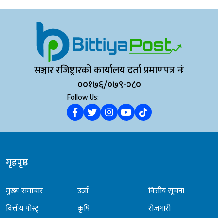
सञ्चार रजिष्ट्रारको कार्यालय दर्ता प्रमाणपत्र नंः
००१७६/०७९-०८०
Follow Us:
गृहपृष्ठ
मुख्य समाचार
उर्जा
वित्तीय सूचना
वित्तीय पोस्ट्
कृषि
रोजगारी