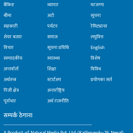
बैंकिङ
व्यापार
घरजग्गा
बीमा
अटो
सूचना
सहकारी
पर्यटन
रेमिट्यान्स
शेयर बजार
समाज
लघुवित्त
विचार
सूचना प्रविधि
English
सम्पादकीय
स्वास्थ्य
विशेष
अन्तर्वार्ता
शिक्षा
विविध
अर्थतन्त्र
स्टार्टअप
प्रयोगका सर्त
निजी क्षेत्र
अन्तर्राष्ट्रिय
पूर्वाधार
अर्थ राजनीति
सम्पर्क ठेगाना
A Product of Natural Media Pvt. Ltd. (Kathmandu-29, Nepal)