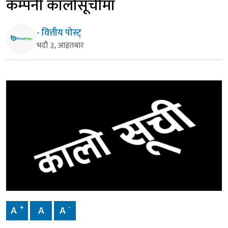
कम्पनी कालोसूचीमा
- वित्तीय पोस्ट्
भदौ ३, आइतबार
+
-
A
A
A