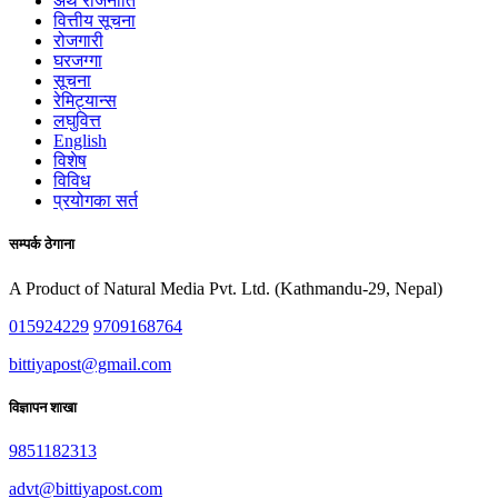
अर्थ राजनीति
वित्तीय सूचना
रोजगारी
घरजग्गा
सूचना
रेमिट्यान्स
लघुवित्त
English
विशेष
विविध
प्रयोगका सर्त
सम्पर्क ठेगाना
A Product of Natural Media Pvt. Ltd. (Kathmandu-29, Nepal)
015924229
9709168764
bittiyapost@gmail.com
विज्ञापन शाखा
9851182313
advt@bittiyapost.com