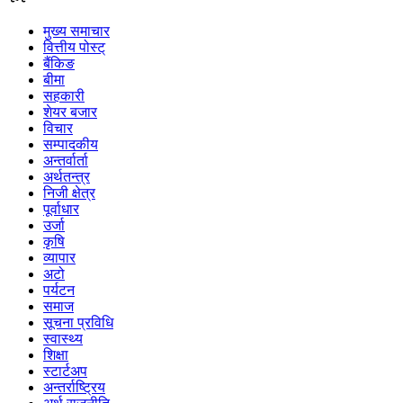
मुख्य समाचार
वित्तीय पोस्ट्
बैंकिङ
बीमा
सहकारी
शेयर बजार
विचार
सम्पादकीय
अन्तर्वार्ता
अर्थतन्त्र
निजी क्षेत्र
पूर्वाधार
उर्जा
कृषि
व्यापार
अटो
पर्यटन
समाज
सूचना प्रविधि
स्वास्थ्य
शिक्षा
स्टार्टअप
अन्तर्राष्ट्रिय