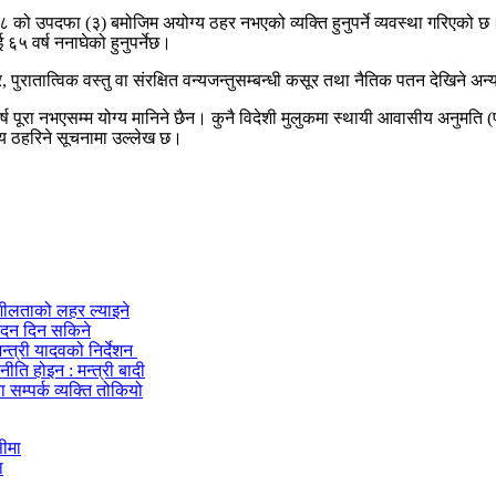
ा ८ को उपदफा (३) बमोजिम अयोग्य ठहर नभएको व्यक्ति हुनुपर्ने व्यवस्था गरिएको
६५ वर्ष ननाघेको हुनुपर्नेछ।
, पुरातात्विक वस्तु वा संरक्षित वन्यजन्तुसम्बन्धी कसूर तथा नैतिक पतन देखिने
ष पूरा नभएसम्म योग्य मानिने छैन। कुनै विदेशी मुलुकमा स्थायी आवासीय अनुमति (
्य ठहरिने सूचनामा उल्लेख छ।
शीलताको लहर ल्याइने
वेदन दिन सकिने
्त्री यादवको निर्देशन
ति होइन : मन्त्री बादी
 सम्पर्क व्यक्ति तोकियो
ा