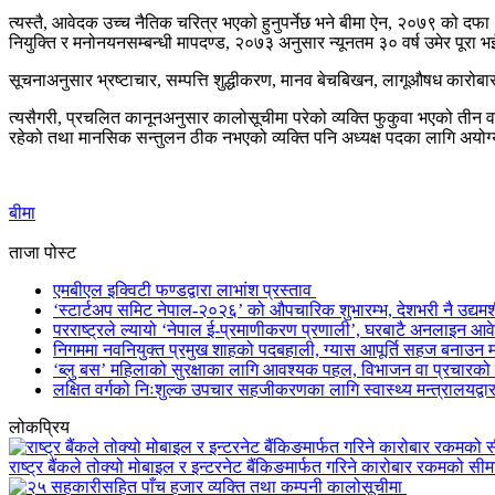
त्यस्तै, आवेदक उच्च नैतिक चरित्र भएको हुनुपर्नेछ भने बीमा ऐन, २०७९ को दफ
नियुक्ति र मनोनयनसम्बन्धी मापदण्ड, २०७३ अनुसार न्यूनतम ३० वर्ष उमेर पूरा भई 
सूचनाअनुसार भ्रष्टाचार, सम्पत्ति शुद्धीकरण, मानव बेचबिखन, लागूऔषध कारोबार
त्यसैगरी, प्रचलित कानूनअनुसार कालोसूचीमा परेको व्यक्ति फुकुवा भएको तीन वर्
रहेको तथा मानसिक सन्तुलन ठीक नभएको व्यक्ति पनि अध्यक्ष पदका लागि अयोग
बीमा
ताजा पोस्ट
एमबीएल इक्विटी फण्डद्वारा लाभांश प्रस्ताव
‘स्टार्टअप समिट नेपाल-२०२६’ को औपचारिक शुभारम्भ, देशभरी नै उद्यम
परराष्ट्रले ल्यायो ‘नेपाल ई-प्रमाणीकरण प्रणाली’, घरबाटै अनलाइन आ
निगममा नवनियुक्त प्रमुख शाहको पदबहाली, ग्यास आपूर्ति सहज बनाउन मन
‘ब्लु बस’ महिलाको सुरक्षाका लागि आवश्यक पहल, विभाजन वा प्रचारको नी
लक्षित वर्गको निःशुल्क उपचार सहजीकरणका लागि स्वास्थ्य मन्त्रालयद्वारा
लोकप्रिय
राष्ट्र बैंकले तोक्यो मोबाइल र इन्टरनेट बैंकिङमार्फत गरिने कारोबार रकमको सीम