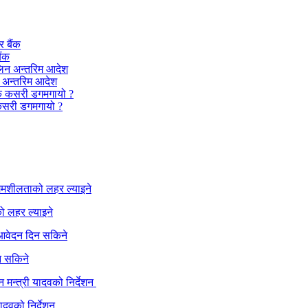
ैंक
न अन्तरिम आदेश
कसरी डगमगायो ?
ो लहर ल्याइने
न सकिने
ादवको निर्देशन