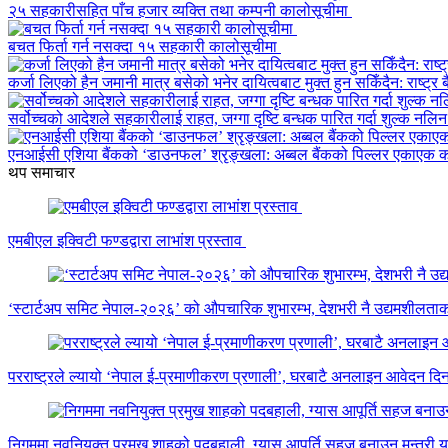
२५ सहकारीसहित पाँच हजार व्यक्ति तथा कम्पनी कालोसूचीमा
बचत फिर्ता गर्न नसक्दा १५ सहकारी कालोसूचीमा
कर्जा लिएको हैन जमानी मात्र बसेको भनेर दायित्वबाट मुक्त हुन सकिँदैन: राष्ट्र ब
सर्वोच्चको आदेशले सहकारीलाई राहत, जग्गा दृष्टि बन्धक पारित गर्दा शुल्क नलि
एनआईसी एशिया बैंकको ‘डाउनफल’ श्रृङ्खला: अब्बल बैंकको पिल्लर एकाएक 
थप समाचार
एमबीएल इक्विटी फण्डद्वारा लाभांश प्रस्ताव
‘स्टार्टअप समिट नेपाल-२०२६’ को औपचारिक शुभारम्भ, देशभरी नै उद्यमशीलताक
परराष्ट्रले ल्यायो ‘नेपाल ई-प्रमाणीकरण प्रणाली’, घरबाटै अनलाइन आवेदन दि
निगममा नवनियुक्त प्रमुख शाहको पदबहाली, ग्यास आपूर्ति सहज बनाउन मन्त्री य