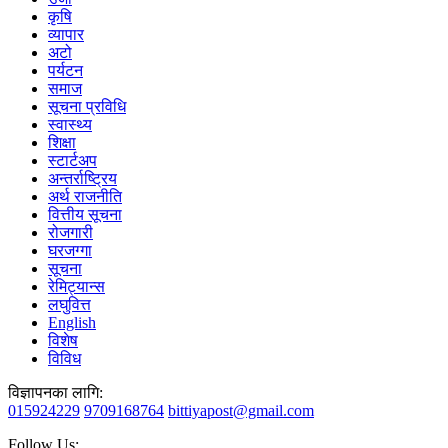
कृषि
व्यापार
अटो
पर्यटन
समाज
सूचना प्रविधि
स्वास्थ्य
शिक्षा
स्टार्टअप
अन्तर्राष्ट्रिय
अर्थ राजनीति
वित्तीय सूचना
रोजगारी
घरजग्गा
सूचना
रेमिट्यान्स
लघुवित्त
English
विशेष
विविध
विज्ञापनका लागि:
015924229
9709168764
bittiyapost@gmail.com
Follow Us: