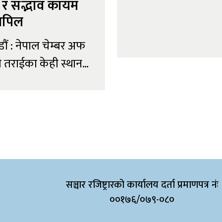
शक आकाश गोल्छाले यस
ि र सद्भाव कायम
एक्स्पोमा फोर्डको नयाँ
 अपिल
 उपस्थिति नरहे पनि...
ौं : नेपाल चेम्बर अफ
े तराईका केही स्थानमा
ेका घटनाप्रति गहिरो
्यक्त गर्दै मृतकहरूप्रति
श्रद्धाञ्जली अर्पण गरेको
को शीघ्र स्वास्थ्य
ामना गर्दै वर्तमान
सञ्चार रजिष्ट्रारको कार्यालय दर्ता प्रमाणपत्र नंः
ितिमा संयमता,
००१७६/०७९-०८०
 सद्भाव र राष्ट्रिय