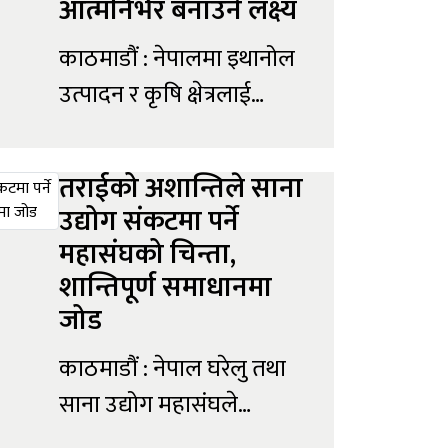
आत्मनिर्भर बनाउने लक्ष्य
काठमाडौं : नेपालमा इथानोल
उत्पादन र कृषि क्षेत्रलाई
औद्योगिकरण गर्ने उद्देश्यसहित
कियान केमिकल्स इन्डस्ट्रिज
तराईको अशान्तिले साना
प्रालिले ठूलो लगानी योजना
उद्योग संकटमा पर्ने
अघि बढाएको छ । कम्पनीले
महासंघको चिन्ता,
सिमल तरुललाई कच्चा
शान्तिपूर्ण समाधानमा
पदार्थका रूपमा प्रयोग गरी
जोड
इथानोल उत्पादन गर्ने
काठमाडौं : नेपाल घरेलु तथा
लक्ष्यसहित ११ अर्ब रुपैयाँ
साना उद्योग महासंघले
बराबरको प्रत्यक्ष वैदेशिक
सुनसरीको देवानगञ्ज-