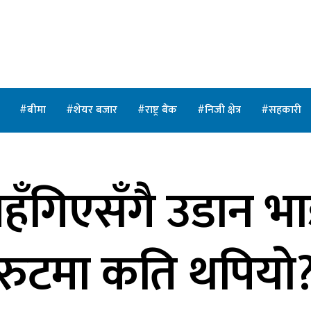
त
बीमा
शेयर बजार
राष्ट्र बैंक
निजी क्षेत्र
सहकारी
हँगिएसँगै उडान भा
रुटमा कति थपियो