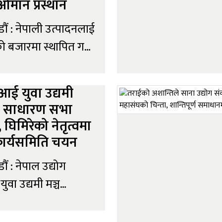
ओमान प्रस्थान
ौं : नेपाली उत्पादनलाई
बजारमा स्थापित गर्ने
यका साथ निर्यात
यीहरूको उच्चस्तरीय
ई युवा उद्यमी
िधिमण्डल सोमबार ओमन
ो साधारण सभा
को छ । पराराष्ट्र
न, घिमिरेको नेतृत्वमा
ालय तथा ओमनस्थित
कार्यसमिति चयन
 दूतावासको पहलमा
ं : नेपाल उद्योग
ा गरिएको यस भ्रमणले
युवा उद्यमी मञ्च
 वस्तुको बजारीकरण,
आईवाइईएफ) ले आफ्नो
 विस्तार तथा नेपाल–
ार्षिक साधारण सभा