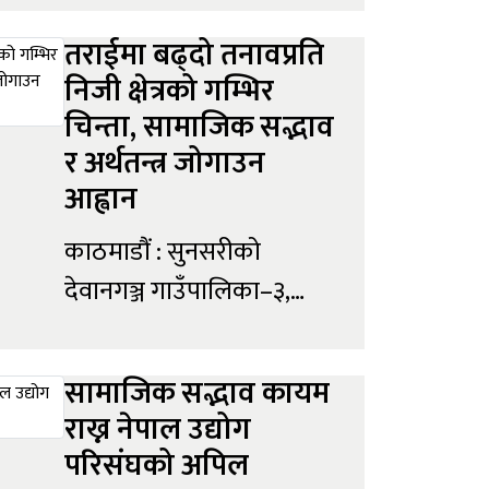
लगानी (एफडीआई) भि...
कप्तानगञ्जलगायत तराईका
तराईमा बढ्दो तनावप्रति
विभिन्न जिल्लामा पछिल्ला
निजी क्षेत्रको गम्भिर
दिनमा विकसित तनावपूर्ण
चिन्ता, सामाजिक सद्भाव
अवस्था, सामाजिक अशान्ति
र अर्थतन्त्र जोगाउन
तथा हिंसात्मक घटनाप्रति
आह्वान
गम्भीर चिन्ता व्यक्त गर्दै शान्ति,
काठमाडौं : सुनसरीको
सामाजिक सद्भाव र आर्थिक
देवानगञ्ज गाउँपालिका–३,
गतिविधिको संरक्षणका लागि
कप्तानगञ्जसहित तराईका
सबै पक्षलाई संयमता
विभिन्न जिल्लामा पछिल्ला केही
अपनाउन...
सामाजिक सद्भाव कायम
दिनयता देखिएको अशान्ति,
राख्न नेपाल उद्योग
हिंसा तथा सामाजिक तनावप्रति
परिसंघको अपिल
निजी क्षेत्रका तीन प्रमुख छाता