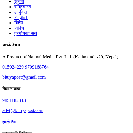
सूचना
रेमिट्यान्स
लघुवित्त
English
विशेष
विविध
प्रयोगका सर्त
सम्पर्क ठेगाना
A Product of Natural Media Pvt. Ltd. (Kathmandu-29, Nepal)
015924229
9709168764
bittiyapost@gmail.com
विज्ञापन शाखा
9851182313
advt@bittiyapost.com
हाम्रो टिम