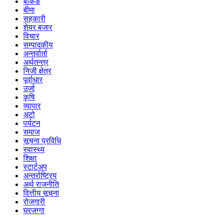
बैंकिङ
बीमा
सहकारी
शेयर बजार
विचार
सम्पादकीय
अन्तर्वार्ता
अर्थतन्त्र
निजी क्षेत्र
पूर्वाधार
उर्जा
कृषि
व्यापार
अटो
पर्यटन
समाज
सूचना प्रविधि
स्वास्थ्य
शिक्षा
स्टार्टअप
अन्तर्राष्ट्रिय
अर्थ राजनीति
वित्तीय सूचना
रोजगारी
घरजग्गा