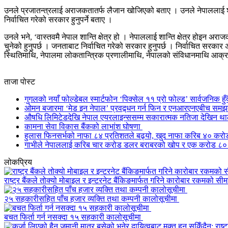
उनले प्रजातन्त्रलाई अराजकतातर्फ लैजान खोजिएको बताए । उनले नेपाललाई 
निर्वाचित गरेको सरकार हुनुपर्ने बताए ।
उनले भने, ‘वास्तवमै नेपाल शान्ति क्षेत्र हो । नेपाललाई शान्ति क्षेत्र ह
चुनेको हुनुपर्छ । जनताबाट निर्वाचित गरेको सरकार हुनुपर्छ । निर्वाचित सरकार
स्थितिमाथि, नेपालमा लोकतान्त्रिक प्रणालीमाथि, नेपालको संविधानमाथि आक
ताजा पोस्ट
गुगलको नयाँ फोल्डेबल स्मार्टफोन ‘पिक्सेल ११ प्रो फोल्ड’ सार्वजनिक हुँद
ओमन बजारमा ‘मेड इन नेपाल’ प्रवद्र्धन गर्न फिन र एनआरएनएबीच समझ
औषधि लिमिटेडदेखि नेपाल एयरलाइन्ससम्म सकारात्मक नतिजा देखिन थाले
कामना सेवा विकास बैंकको लाभांश घोषणा
हुलास फिनसर्भको नाफा ८४ प्रतिशतले बढ्यो, खुद नाफा करिब ४० करो
गाभीले नेपाललाई करिब चार करोड डलर बराबरको खोप र एक करोड ८०
लोकप्रिय
राष्ट्र बैंकले तोक्यो मोबाइल र इन्टरनेट बैंकिङमार्फत गरिने कारोबार रकमको सीम
२५ सहकारीसहित पाँच हजार व्यक्ति तथा कम्पनी कालोसूचीमा
बचत फिर्ता गर्न नसक्दा १५ सहकारी कालोसूचीमा