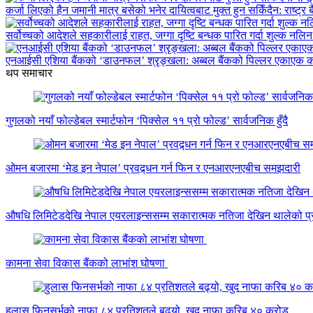
कर्जा लिएको हैन जमानी मात्र बसेको भनेर दायित्वबाट मुक्त हुन सकिँदैन: राष्ट्र ब
सर्वोच्चको आदेशले सहकारीलाई राहत, जग्गा दृष्टि बन्धक पारित गर्दा शुल्क नलि
एनआईसी एशिया बैंकको ‘डाउनफल’ श्रृङ्खला: अब्बल बैंकको पिल्लर एकाएक 
थप समाचार
गुगलको नयाँ फोल्डेबल स्मार्टफोन ‘पिक्सेल ११ प्रो फोल्ड’ सार्वजनिक हुँदै
ओमन बजारमा ‘मेड इन नेपाल’ प्रवद्र्धन गर्न फिन र एनआरएनएबीच समझदारी
औषधि लिमिटेडदेखि नेपाल एयरलाइन्ससम्म सकारात्मक नतिजा देखिन थालेको प्र
कामना सेवा विकास बैंकको लाभांश घोषणा
हुलास फिनसर्भको नाफा ८४ प्रतिशतले बढ्यो, खुद नाफा करिब ४० करोड