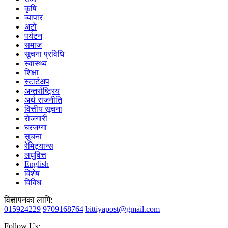
कृषि
व्यापार
अटो
पर्यटन
समाज
सूचना प्रविधि
स्वास्थ्य
शिक्षा
स्टार्टअप
अन्तर्राष्ट्रिय
अर्थ राजनीति
वित्तीय सूचना
रोजगारी
घरजग्गा
सूचना
रेमिट्यान्स
लघुवित्त
English
विशेष
विविध
विज्ञापनका लागि:
015924229
9709168764
bittiyapost@gmail.com
Follow Us: