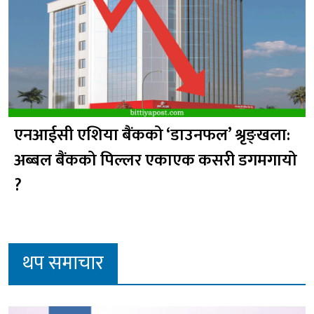
एनआईसी एशिया बैंकको ‘डाउनफल’ श्रृङ्खला:
अब्बल बैंकको पिल्लर एकाएक कसरी डगमगायो
?
थप समाचार