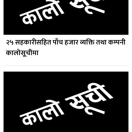
२५ सहकारीसहित पाँच हजार व्यक्ति तथा कम्पनी
कालोसूचीमा