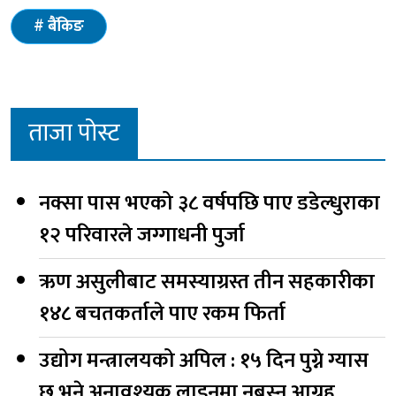
बैंकिङ
ताजा पोस्ट
नक्सा पास भएको ३८ वर्षपछि पाए डडेल्धुराका
१२ परिवारले जग्गाधनी पुर्जा
ऋण असुलीबाट समस्याग्रस्त तीन सहकारीका
१४८ बचतकर्ताले पाए रकम फिर्ता
उद्योग मन्त्रालयको अपिल : १५ दिन पुग्ने ग्यास
छ भने अनावश्यक लाइनमा नबस्न आग्रह