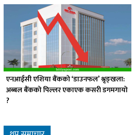
एनआईसी एशिया बैंकको ‘डाउनफल’ श्रृङ्खला:
अब्बल बैंकको पिल्लर एकाएक कसरी डगमगायो
?
थप समाचार