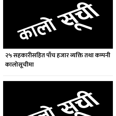
२५ सहकारीसहित पाँच हजार व्यक्ति तथा कम्पनी
कालोसूचीमा