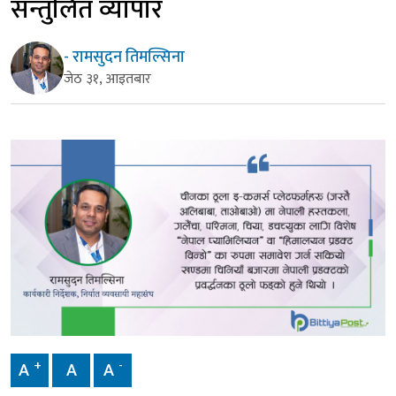
सन्तुलित व्यापार
- रामसुदन तिमल्सिना
जेठ ३१, आइतबार
+
-
A
A
A