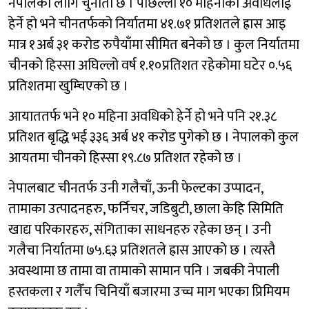
नेपालका लागि चुनौती छ । पछिल्लो १० महिनाको अवधिलाई
हेर्ने हो भने चीनतर्फको निर्यातमा ४१.७१ प्रतिशतले ह्रास आइ
मात्र १अर्ब ३१ करोड रुपैयाँमा सीमित बनेको छ । कुल निर्यातमा
चीनको हिस्सा अघिल्लो वर्ष १.१०प्रतिशत रहेकोमा घटेर ०.५६
प्रतिशतमा खुम्चिएको छ ।
आयाततर्फ भने १० महिना अवधिको हेर्ने हो भने पनि २१.३८
प्रतिशत बृद्धि भई ३३६ अर्ब ४१ करोड पुगेको छ । नेपालको कुल
आयतमा चीनको हिस्सा १९.८७ प्रतिशत रहेको छ ।
नेपालबाट चीनतर्फ उनी गलैचाँ, ऊनी फेल्टका उप्पादन,
तामाका उत्पादनहरु, फर्निचर, जडिबुटी, छाला केहि सिमिति
खाद्य परिकारहरु, संगिताका साधनहरु रहेका छन् । उनी
गलैचा निर्यातमा ७५.६३ प्रतिशतले ह्रास आएको छ । त्यस्तै
अवस्थामा छ तामा वा तामाको सामान पनि । जबकी नेपाली
हस्तकला र गलैँच चिनियाँ बजारमा उच्च माग भएका प्रिमियम