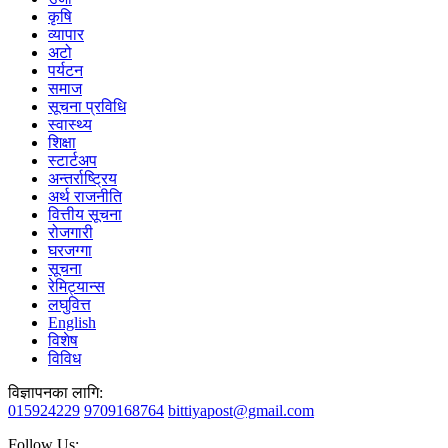
कृषि
व्यापार
अटो
पर्यटन
समाज
सूचना प्रविधि
स्वास्थ्य
शिक्षा
स्टार्टअप
अन्तर्राष्ट्रिय
अर्थ राजनीति
वित्तीय सूचना
रोजगारी
घरजग्गा
सूचना
रेमिट्यान्स
लघुवित्त
English
विशेष
विविध
विज्ञापनका लागि:
015924229
9709168764
bittiyapost@gmail.com
Follow Us: