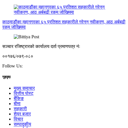
काठमाडौंका महानगरका ६५ प्रतिशत सहकारीले गरेनन् नवीकरण, आठ अर्बबढी
रकम जोखिममा
सञ्चार रजिष्ट्रारको कार्यालय दर्ता प्रमाणपत्र नंः
००१७६/०७९-०८०
Follow Us:
गृहपृष्ठ
मुख्य समाचार
वित्तीय पोस्ट्
बैंकिङ
बीमा
सहकारी
शेयर बजार
विचार
सम्पादकीय