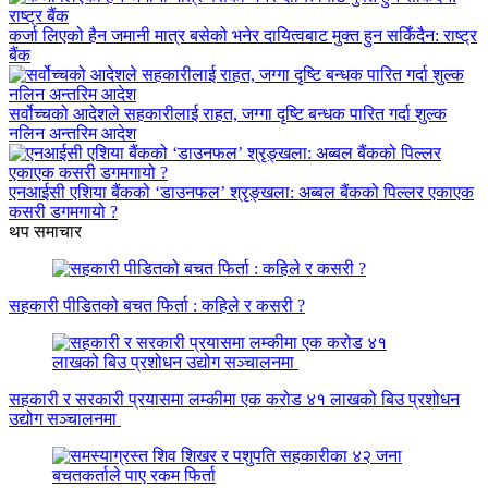
कर्जा लिएको हैन जमानी मात्र बसेको भनेर दायित्वबाट मुक्त हुन सकिँदैन: राष्ट्र
बैंक
सर्वोच्चको आदेशले सहकारीलाई राहत, जग्गा दृष्टि बन्धक पारित गर्दा शुल्क
नलिन अन्तरिम आदेश
एनआईसी एशिया बैंकको ‘डाउनफल’ श्रृङ्खला: अब्बल बैंकको पिल्लर एकाएक
कसरी डगमगायो ?
थप समाचार
सहकारी पीडितको बचत फिर्ता : कहिले र कसरी ?
सहकारी र सरकारी प्रयासमा लम्कीमा एक करोड ४१ लाखको बिउ प्रशोधन
उद्योग सञ्चालनमा