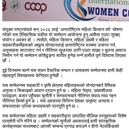
संयुक्त राष्ट्रसंघले सन् २०२६ लाई ‘अन्तर्राष्ट्रिय महिला किसान वर्ष’ घोषणा
गरेको यस ऐतिहासिक घडीमा यो सम्मेलन आयोजना हुनु आफैंमा एउटा सुखद्
संयोग र अवसर हो । त्यसैले, महिला किसान, महिला उद्यमी र महिला
सहकारीकर्मीहरूको अमूल्य योगदानलाई अन्तर्राष्ट्रिय मञ्चमा उजागर गर्न,
अनुभवहरू साटासाट गर्न र नीतिगत सुधारका लागि एउटा साझा र बुलन्द आवाज
निर्माण गर्न यो सम्मेलन कोशेढुङ्गा सावित हुनेछ भन्ने हामीले पूर्ण विश्वास लिएका
छौं ।
दुई दिनसम्म चल्ने यस सघन वैचारिक मन्थन र उत्सवमय सम्मेलनमा हामी केही
महत्वपूर्ण विषयहरूमा केन्द्रित हुनेछौं ।
यस सम्मेलनमा सहकारी र कृषि क्षेत्रमा महिलाहरूको योगदानबारे वैश्विक
अनुभव र सिकाइको आदान प्रदान हुने छ । महिला नेतृत्व, उद्यमशीलता
प्रवद्र्धन, बजार पहुँचका चुनौती र सम्भावनाबारे नीतिगत संवाद तथा गहन
नीतिगत विमर्श हुने छ । यस अवसरमा विभिन्न देशका उत्कृष्ट अभ्यास र
सफलताका प्रेरक कथाहरूको प्रस्तुति हुने छ ।
यस सम्मेलनमा महिला उद्यमी र सहकारीद्वारा उत्पादित मौलिक वस्तुहरूको विशेष
प्रदर्शनी पनि गरिने छ । सम्मेलनको सुनौलो अवसरलाई हामी सांस्कृतिक
कार्यक्रमका माध्यमबाट आपसी सम्बन्ध प्रगाढ बनाउने र दीगो नेटवर्किङको