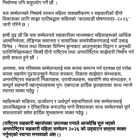
निर्माणमा पनि सदुपयोग गर्ने छौं ।
यस सम्मेलनको निष्कर्ष स्वरूप महिला सशक्तीकरण र सहकारीको दीगो
विकासका लागि साझा प्रतिबद्धता सहितको ‘काठमाडौं घोषणापत्र–२०२६’
जारी गरिने छ ।
हामी दृढ छौं कि यस सम्मेलनले सहकारीका माध्यमबाट महिलाहरूको आर्थिक
आत्मनिर्भरता, लैङ्गिक समानता र सामाजिक समावेशीकरणलाई नयाँ उचाइ
दिनेछ । नेपाल तथा विश्वका विभिन्न कुनाबाट आउनुभएका विद्वान र अनुभवी
प्रतिनिधिहरूबाट सिक्दै दीगो राष्ट्रिय तथा अन्तर्राष्ट्रिय साझेदारी निर्माण गर्न
हामी सफल हुने छौं ।
अन्त्यमा, यस गरिमामय सम्मेलनलाई भव्य रूपमा सम्पन्न गर्न प्रत्यक्ष एवं परोक्ष
रूपमा सहयोग पु¥याउनुहुने नेपाल सरकार, विकास साझेदार संस्थाहरू,
अन्तर्राष्ट्रिय सहकारी निकायहरू, प्रायोजकहरू, सहयोगि संघ संस्थाहरु, र
सम्पूर्ण सहभागी महानुभावहरूमा पुनः एकपटक हार्दिक कृतज्ञताका साथ न्यानो
स्वागत व्यक्त गर्दछु ।
यहाँहरूको सक्रिय, ऊर्जावान् र अर्थपूर्ण सहभागिताले यस सम्मेलनलाई
उपलब्धिमूलक र ऐतिहासिक बनाउनेछ भन्ने विश्वासका साथ सम्मेलनको पूर्ण
सफलताको समेत हार्दिक शुभकामना व्यक्त गर्दछु ।
(राष्ट्रिय सहकारी महासंघका उपाध्यक्ष पन्तले आजदेखि सुरु भएको
अन्तर्राष्ट्रिय सहकारी महिला सम्मेलन २०२६ को उद्घाटन सत्रमा व्यक्त
गर्नुभएको स्वागत मन्तव्यको अंश।)