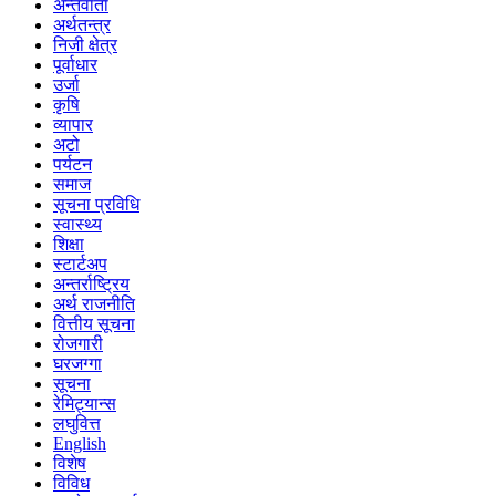
अन्तर्वार्ता
अर्थतन्त्र
निजी क्षेत्र
पूर्वाधार
उर्जा
कृषि
व्यापार
अटो
पर्यटन
समाज
सूचना प्रविधि
स्वास्थ्य
शिक्षा
स्टार्टअप
अन्तर्राष्ट्रिय
अर्थ राजनीति
वित्तीय सूचना
रोजगारी
घरजग्गा
सूचना
रेमिट्यान्स
लघुवित्त
English
विशेष
विविध