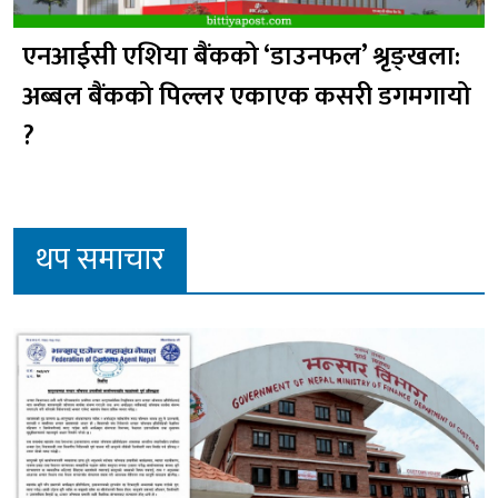
एनआईसी एशिया बैंकको ‘डाउनफल’ श्रृङ्खला:
अब्बल बैंकको पिल्लर एकाएक कसरी डगमगायो
?
थप समाचार