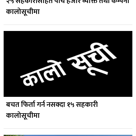
२५ सहकारीसहित पाँच हजार व्यक्ति तथा कम्पनी
कालोसूचीमा
बचत फिर्ता गर्न नसक्दा १५ सहकारी
कालोसूचीमा