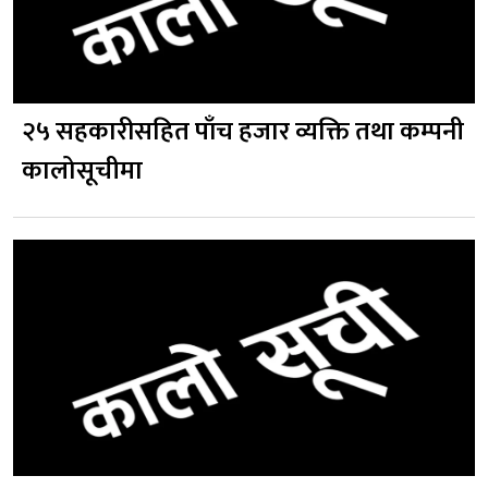
२५ सहकारीसहित पाँच हजार व्यक्ति तथा कम्पनी
कालोसूचीमा