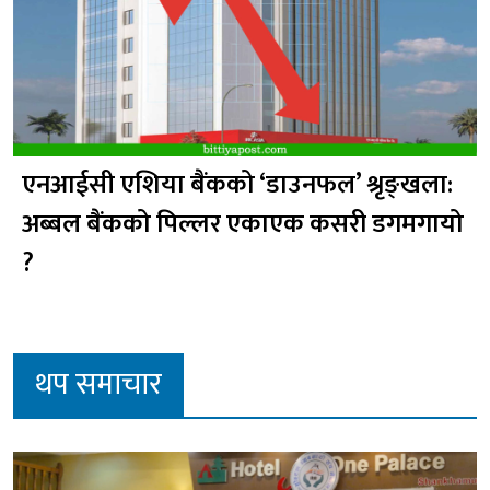
एनआईसी एशिया बैंकको ‘डाउनफल’ श्रृङ्खला:
अब्बल बैंकको पिल्लर एकाएक कसरी डगमगायो
?
थप समाचार