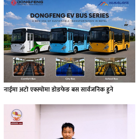
नाईमा अटो एक्स्पोमा डोङफेङ बस सार्वजनिक हुने