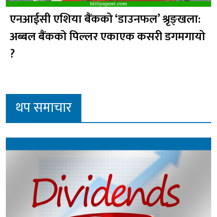
एनआईसी एशिया बैंकको ‘डाउनफल’ श्रृङ्खला:
अब्बल बैंकको पिल्लर एकाएक कसरी डगमगायो
?
थप समाचार