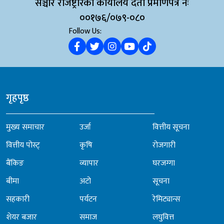
सञ्चार रजिष्ट्रारको कार्यालय दर्ता प्रमाणपत्र नंः
००१७६/०७९-०८०
Follow Us:
गृहपृष्ठ
मुख्य समाचार
उर्जा
वित्तीय सूचना
वित्तीय पोस्ट्
कृषि
रोजगारी
बैंकिङ
व्यापार
घरजग्गा
बीमा
अटो
सूचना
सहकारी
पर्यटन
रेमिट्यान्स
शेयर बजार
समाज
लघुवित्त