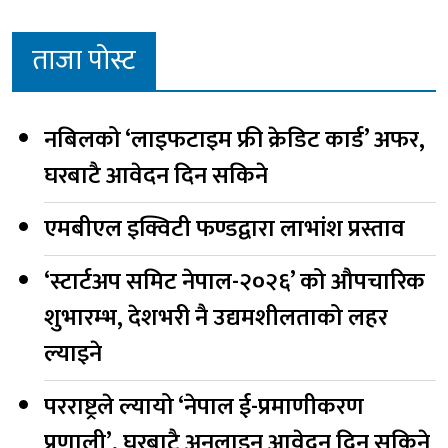
ताजा पोस्ट
नबिलको ‘लाइफटाइम फ्री क्रेडिट कार्ड’ अफर,
घरबाटै आवेदन दिन सकिने
एमबीएल इक्विटी फण्डद्वारा लाभांश प्रस्ताव
‘स्टार्टअप समिट नेपाल-२०२६’ को औपचारिक
शुभारम्भ, देशभरी नै उद्यमशीलताको लहर
ल्याइने
परराष्ट्रले ल्यायो ‘नेपाल ई-प्रमाणीकरण
प्रणाली’, घरबाटै अनलाइन आवेदन दिन सकिने