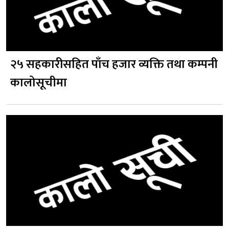
२५ सहकारीसहित पाँच हजार व्यक्ति तथा कम्पनी
कालोसूचीमा