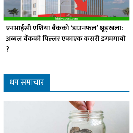
एनआईसी एशिया बैंकको ‘डाउनफल’ श्रृङ्खला:
अब्बल बैंकको पिल्लर एकाएक कसरी डगमगायो
?
थप समाचार