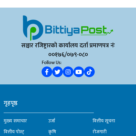
सञ्चार रजिष्ट्रारको कार्यालय दर्ता प्रमाणपत्र नंः
००१७६/०७९-०८०
Follow Us:
गृहपृष्ठ
मुख्य समाचार
उर्जा
वित्तीय सूचना
वित्तीय पोस्ट्
कृषि
रोजगारी