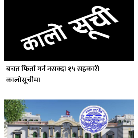
बचत फिर्ता गर्न नसक्दा १५ सहकारी
कालोसूचीमा