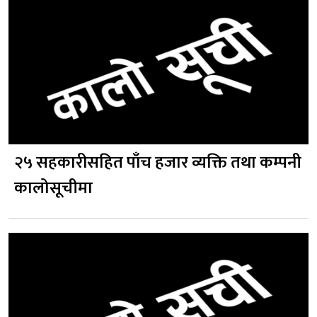
२५ सहकारीसहित पाँच हजार व्यक्ति तथा कम्पनी
कालोसूचीमा