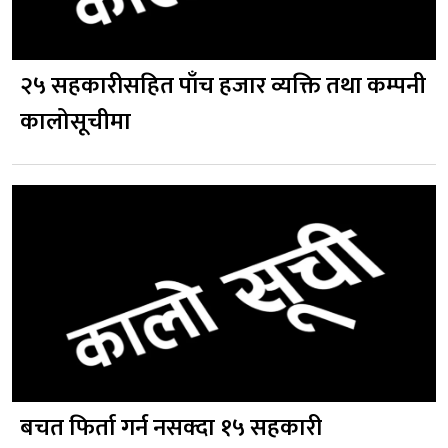
२५ सहकारीसहित पाँच हजार व्यक्ति तथा कम्पनी
कालोसूचीमा
बचत फिर्ता गर्न नसक्दा १५ सहकारी