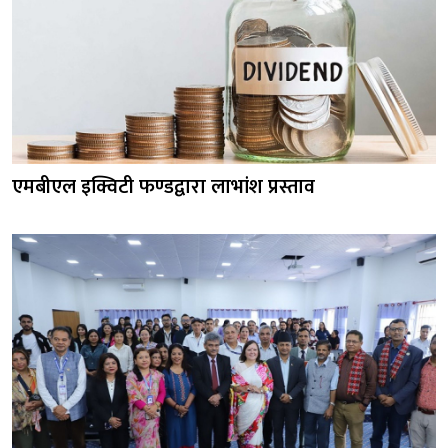
एमबीएल इक्विटी फण्डद्वारा लाभांश प्रस्ताव