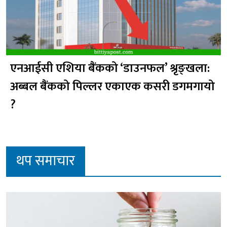
एनआईसी एशिया बैंकको ‘डाउनफल’ श्रृङ्खला:
अब्बल बैंकको पिल्लर एकाएक कसरी डगमगायो
?
थप समाचार