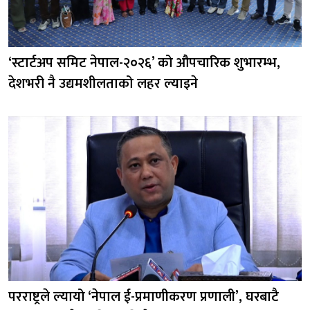
‘स्टार्टअप समिट नेपाल-२०२६’ को औपचारिक शुभारम्भ,
देशभरी नै उद्यमशीलताको लहर ल्याइने
परराष्ट्रले ल्यायो ‘नेपाल ई-प्रमाणीकरण प्रणाली’, घरबाटै