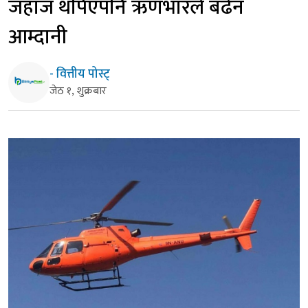
जहाज थपिएपनि ऋणभारले बढेन
आम्दानी
- वित्तीय पोस्ट्
जेठ १, शुक्रबार