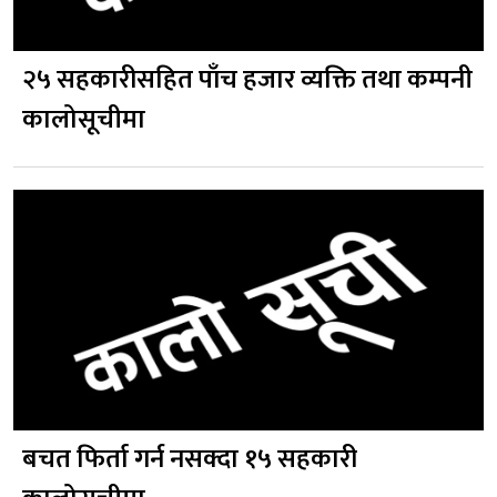
२५ सहकारीसहित पाँच हजार व्यक्ति तथा कम्पनी
कालोसूचीमा
बचत फिर्ता गर्न नसक्दा १५ सहकारी