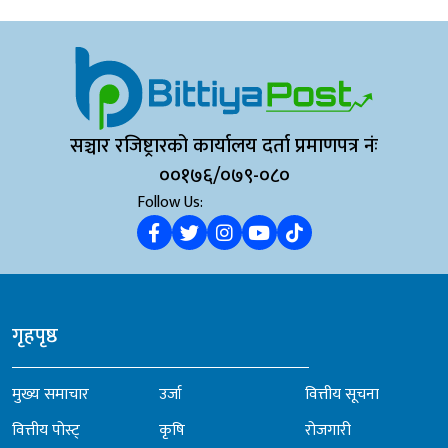
सञ्चार रजिष्ट्रारको कार्यालय दर्ता प्रमाणपत्र नंः
००१७६/०७९-०८०
Follow Us:
गृहपृष्ठ
मुख्य समाचार
उर्जा
वित्तीय सूचना
वित्तीय पोस्ट्
कृषि
रोजगारी