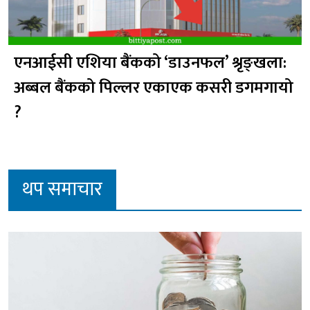
एनआईसी एशिया बैंकको ‘डाउनफल’ श्रृङ्खला:
अब्बल बैंकको पिल्लर एकाएक कसरी डगमगायो
?
थप समाचार