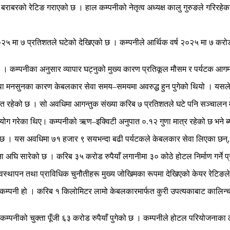
बराबरको रेटिङ गराएको छ । हाल कम्पनीको नेतृत्व अध्यक्ष कालु गुरुङले गरिरहेक
०२५ मा ७ प्रतिशतले घटेको देखिएको छ । कम्पनीले आर्थिक वर्ष २०२५ मा ७ करो
ियो । कम्पनीका अनुसार व्यापार घट्नुको मुख्य कारण प्रतिकूल मौसम र पर्यटक
 तथा मनसुनका कारण केबलकार सेवा समय–समयमा अवरुद्ध हुन पुगेको थियो । यसल
ित रहेको छ । सो अवधिमा आगन्तुक संख्या करिब ७ प्रतिशतले घटे पनि सञ्चालन 
योग गरेका थिए। कम्पनीको ऋण–इक्विटी अनुपात ०.१२ गुणा मात्र रहेको छ भने ब
ो छ । यस अवधिमा ७१ हजार ९ सयभन्दा बढी पर्यटकले केबलकार सेवा लिएका छन्, 
ोजना अघि सारेको छ । करिब ३५ करोड रुपैयाँ लगानीमा ३० कोठे होटल निर्माण गर्ने
यवस्थापन तथा प्राविधिक चुनौतीहरू मुख्य जोखिमका रूपमा देखिएको केयर रेटिङल
म्पनी हो । करिब १ किलोमिटर लामो केबलकारमार्फत कुरी उपत्यकाबाट कालिन्चोक
कम्पनीको चुक्ता पूँजी ६३ करोड रुपैयाँ पुगेको छ । कम्पनीले होटल परियोजनाक