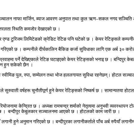
, सञ्चालन नाफा मार्जिन, ब्याज आवरण अनुपात तथा कुल ऋण–सकल नगद सञ्चिति
को तरलता स्थिति कमजोर देखाएको छ ।
र एण्ड टुरिजम लिमिटेडको क्रेडिट रेटिङ पनि घटेको छ । केयर रेटिङ्सले कम्पनी
म गरिएको छ । कम्पनीले दीर्घकालिन बैकिङ कर्जा सुविधाका लागि एक अर्ब ३० कर
प्रवाहमा पर्ने देखिएकाले रेटिङ घटाइएको केयर रेटिङ्सको भनाइ छ । बन्दिपु
न्न हुन सकेको छैन ।
समा स्वीमिङ पुल, स्पा, सम्मेलन तथा भोज हललगायत सुविधा रहनेछन्। होटल सञ्चालन
सुरुवाती वर्षहरू चुनौतीपूर्ण हुने केयर रेटिङ्सको निष्कर्ष छ । सामान्यतया होटलम
परियोजनामा केन्द्रित छ । अध्यक्ष रामचन्द्र शर्माको नेतृत्वमा अनुभवी व्यवस्थाप
एको छ । बन्दीपुर केबुलकार सञ्चालनमा आएको छ । होटलको काम जारी छ ।
ँ लगानी हुने अनुमान गरिएको छ । बन्दीपुरका लगानीकर्ताले पाँच अर्ब रुपैयाँ लगान