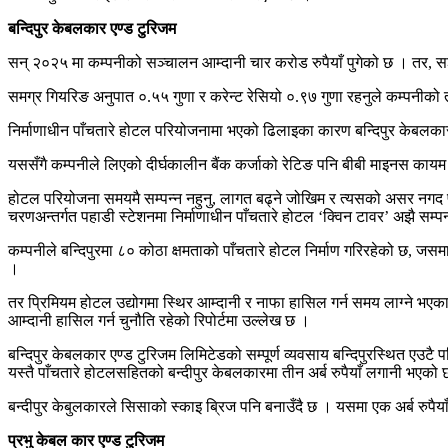
बन्दिपुर केबलकार एण्ड टुरिजम
सन् २०२५ मा कम्पनीको सञ्चालन आम्दानी चार करोड रुपैयाँ पुगेको छ । तर
समग्र गियरिङ अनुपात ०.५५ गुणा र करेन्ट रेसियो ०.९७ गुणा रहनुले कम्पनी
निर्माणाधीन पाँचतारे होटल परियोजनामा भएको ढिलाइका कारण बन्दिपुर केबलका
यससँगै कम्पनीले लिएको दीर्घकालीन बैंक कर्जाको रेटिङ पनि बीबी माइनस काय
होटल परियोजना समयमै सम्पन्न नहुनु, लागत बढ्ने जोखिम र त्यसको असर नगद 
चरणअन्तर्गत पहाडी स्टेशनमा निर्माणाधीन पाँचतारे होटल ‘क्विन टावर’ अझै सम्प
कम्पनीले बन्दिपुरमा ८० कोठा क्षमताको पाँचतारे होटल निर्माण गरिरहेको छ, ज
।
तर प्रिमियम होटल उद्योगमा स्थिर आम्दानी र नाफा हासिल गर्न समय लाग्ने भएकाले 
आम्दानी हासिल गर्न चुनौति रहेको रिपोर्टमा उल्लेख छ ।
बन्दिपुर केबलकार एण्ड टुरिजम लिमिटेडको सम्पूर्ण व्यवसाय बन्दिपुरस्थित एउटै 
यस्तै पाँचतारे होटलसहितको बन्दीपुर केबलकारमा तीन अर्ब रुपैयाँ लगानी भ
बन्दीपुर केबुलकारले सिसाको स्काइ ब्रिज पनि बनाउँदै छ । यसमा एक अर्ब रुपैया
प्रभु केबल कार एण्ड टुरिजम