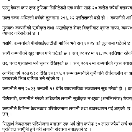
प्रभु केबल कार एण्ड टुरिजम लिमिटेडले एक वर्षमा साढे २० करोड रुपैयाँ बराब
उक्त रकम अघिल्लो वर्षको तुलनामा २१६.९२ प्रतिशतले बढी हो । कम्पनीले आर्
मुख्यतः कम्पनीको सूचीकृत तथा असूचीकृत शेयर बिक्रीबाट प्राप्त नाफा, व्यवस
व्यापार गरिसकेको छ ।
यद्यपि, कम्पनीको पीबीआईएलटीडी मार्जिन भने सन् २०२४ को तुलनामा घटेको छ
साथै कम्पनीको खुद नाफा पनि घटेको छ । सन् २०२४ मा २८.२५ प्रतिशत रहे
तर, नगद प्रवाहमा भने सुधार देखिएको छ । सन् २०२५ मा कम्पनीको ग्रस क्यास
आर्थिक वर्ष २०७९/८० देखि २०८१/८२ सम्म कम्पनीले कुनै पनि दीर्घकालीन वा
बराबरको लिज दायित्व भने रहेको छ ।
कम्पनीले सन् २०२३ जनवरी १९ देखि व्यावसायिक सञ्चालन सुरु गरेको हो । कम्प
विशेषगरी, कम्पनीले गरेको अधिकांश लगानी सूचीकृत नभएका (अनलिस्टेड) शेयरह
कम्पनीले विभिन्न केबलकार परियोजनामा लगानी तथा व्यवस्थापन गर्दै आएको छ 
छन् ।
सिद्धार्थ केबलकार परियोजना बनाउन एक अर्ब तीन करोड ३० लाख रुपैयाँ खर्च
प्रतिशत स्वपुँजी हुने गरी लगानी संरचना बनाइएको छ ।