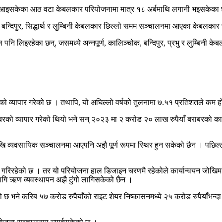
ा आइसकेका आठ वटा केबलकार परियोजनामा मात्र १८ अर्बमाथि लगानी भइसकेका छ
बन्दिपुर, सिद्धार्थ र लुम्बिनी केबलकार छिल्लो समम सञ्चालनमा आएका केबलकार स
 लिइरहेका छन्, जसमध्ये अन्नपूर्ण, कालिञ्चोक, बन्दिपुर, प्रभु र लुम्बिनी के
को व्यापार गरेको छ । तथापि, यो अघिल्लो वर्षको तुलनामा ७.५१ प्रतिशतले कम ह
रको व्यापार गरेको थियो भने सन् २०२३ मा २ करोड २० लाख रुपैयाँ बराबरको का
यवसायिक सञ्चालनमा आएपनि अझै पूर्ण रूपमा स्थिर हुन सकेको छैन । पछिल्ला वर
 गरिरहेको छ । तर यो परियोजना हाल डिजाइन चरणमै रहेकोले कार्यान्वयन जोखिम
गि ऋण व्यवस्थापन अझै टुंगो लागिसकेको छैन ।
ेको छ भने करिब ५७ करोड रुपैयाँको राइट शेयर निष्कासनमध्ये २५ करोड रुपैयाँ