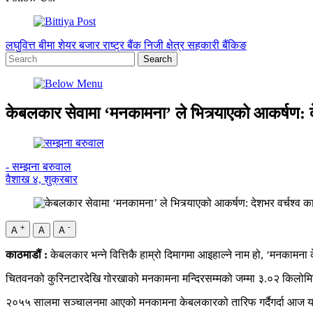
लघुवित्त
बीमा
शेयर बजार
राष्ट्र बैंक
निजी क्षेत्र
सहकारी
बैंकिङ
केबलकार सेवामा ‘मनकामना’ ले भित्र्याएको आकर्षण: द
- सम्झना बरुवाल
वैशाख ४, शुक्रबार
+
-
A
A
A
काठमाडौं :
केबलकार भन्ने वित्तिकै हाम्रो दिमागमा आइहाल्ने नाम हो, ‘मनकाम
चितवनको कुरिनटारदेखि गोरखाको मनकामना मन्दिरसम्मको जम्मा ३.०२ किलोमिटर 
२०५५ सालमा सञ्चालनमा आएको मनकामना केबलकारको तारिफ गर्दैगर्दा आज यस्ता