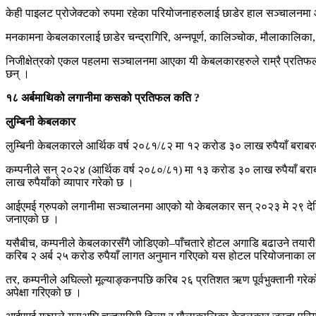
केही पाइलट प्रोजेक्टको रुपमा रहेका परियोजनाहरुलाई छाडेर हाल सञ्चालनम
मनकामना केबलकारलाई छाडेर चन्द्रागिरि, अन्नपूर्ण, कालिञ्चोक, मौलाकालिका, 
निजीक्षेत्रको एकल पहलमा सञ्चालनमा आएका यी केबलकारहरुले राम्रै प्रतिफल पनि
छन् ।
१८ अर्बमाथिको लगानीमा कसको प्रतिफल कति ?
लुम्बिनी केबलकार
लुम्बिनी केबलकारले आर्थिक वर्ष २०८१/८२ मा १२ करोड ३० लाख रुपैयाँ बराबर
कम्पनीले सन् २०२४ (आर्थिक वर्ष २०८०/८१) मा १३ करोड ३० लाख रुपैयाँ बराब
लाख रुपैयाँको व्यापार गरेको छ ।
आईएमई ग्रुपको लगानीमा सञ्चालनमा आएको यो केबलकार सन् २०२३ मे २९ देखि व्
जनाएको छ ।
यसैबीच, कम्पनीले केबलकारसँगै जोडिएको–पाँचतारे होटल अगाडि बढाउने तयारी
करिब २ अर्ब २५ करोड रुपैयाँ लागत अनुमान गरिएको यस होटल परियोजनाका ला
तर, कम्पनीले अघिल्लो मूल्याङ्कनपछि करिब २६ प्रतिशत ऋण पूर्वभुक्तानी गर
अपेक्षा गरिएको छ ।