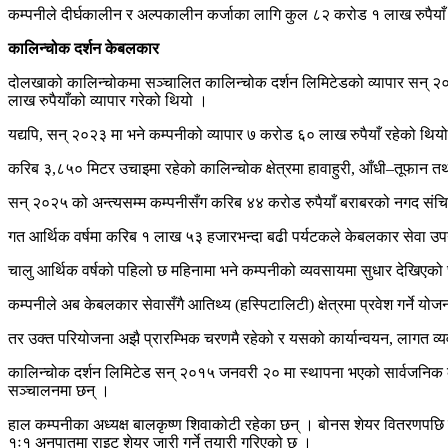
कम्पनीले दीर्घकालीन र अल्पकालीन कर्जाका लागि कुल ८२ करोड १ लाख रुपैयाँ 
कालिन्चोक दर्शन केबलकार
दोलखाको कालिन्चोकमा सञ्चालित कालिन्चोक दर्शन लिमिटेडको व्यापार सन् २
लाख रुपैयाँको व्यापार गरेको थियो ।
यद्यपि, सन् २०२३ मा भने कम्पनीको व्यापार ७ करोड ६० लाख रुपैयाँ रहेको थ
करिब ३,८५० मिटर उचाइमा रहेको कालिन्चोक क्षेत्रमा हावाहुरी, आँधी–तूफान
सन् २०२५ को अन्त्यसम्म कम्पनीसँग करिब ४४ करोड रुपैयाँ बराबरको नगद संच
गत आर्थिक वर्षमा करिब १ लाख ५३ हजारभन्दा बढी पर्यटकले केबलकार सेवा उप
चालु आर्थिक वर्षको पहिलो छ महिनामा भने कम्पनीको व्यवसायमा सुधार देखिएक
कम्पनीले अब केबलकार सेवासँगै आतिथ्य (हस्पिटालिटी) क्षेत्रमा प्रवेश गर्ने य
तर उक्त परियोजना अझै प्रारम्भिक चरणमै रहेको र यसको कार्यान्वयन, लागत व्
कालिन्चोक दर्शन लिमिटेड सन् २०१५ जनवरी २० मा स्थापना भएको सार्वजनिक क
सञ्चालनमा छन् ।
हाल कम्पनीका अध्यक्ष बालकृष्ण शिवाकोटी रहेका छन् । बोनस शेयर वितरणपछि 
१ः१ अनुपातमा राइट शेयर जारी गर्ने तयारी गरिएको छ ।