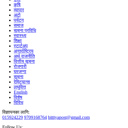
कृषि
व्यापार
अटो
पर्यटन
समाज
सूचना प्रविधि
स्वास्थ्य
शिक्षा
स्टार्टअप
अन्तर्राष्ट्रिय
अर्थ राजनीति
वित्तीय सूचना
रोजगारी
घरजग्गा
सूचना
रेमिट्यान्स
लघुवित्त
English
विशेष
विविध
विज्ञापनका लागि:
015924229
9709168764
bittiyapost@gmail.com
Follow Us: