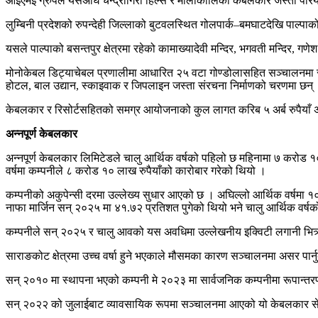
आईएमई ग्रुपले यसअघि चन्द्रागिरी हिल्स र मौलाकालिका केबलकार जस्ता पर
लुम्बिनी प्रदेशको रुपन्देही जिल्लाको बुटवलस्थित गोलपार्क–बमघाटदेखि पाल्
यसले पाल्पाको बसन्तपुर क्षेत्रमा रहेको कामाख्यादेवी मन्दिर, भगवती मन्दिर, ग
मोनोकेबल डिट्याचेबल प्रणालीमा आधारित २५ वटा गोण्डोलासहित सञ्चालनमा रहेक
होटल, बाल उद्यान, स्काइवाक र जिपलाइन जस्ता संरचना निर्माणको चरणमा छन्
केबलकार र रिसोर्टसहितको समग्र आयोजनाको कुल लागत करिब ५ अर्ब रुपैयाँ अ
अन्नपूर्ण केबलकार
अन्नपूर्ण केबलकार लिमिटेडले चालु आर्थिक वर्षको पहिलो छ महिनामा ७ करोड 
वर्षमा कम्पनीले ८ करोड १० लाख रुपैयाँको कारोबार गरेको थियो ।
कम्पनीको अकुपेन्सी दरमा उल्लेख्य सुधार आएको छ । अघिल्लो आर्थिक वर्षमा 
नाफा मार्जिन सन् २०२५ मा ४१.७२ प्रतिशत पुगेको थियो भने चालु आर्थिक वर्ष
कम्पनीले सन् २०२५ र चालु आवको यस अवधिमा उल्लेखनीय इक्विटी लगानी भित्र
साराङकोट क्षेत्रमा उच्च वर्षा हुने भएकाले मौसमका कारण सञ्चालनमा असर पार्
सन् २०१० मा स्थापना भएको कम्पनी मे २०२३ मा सार्वजनिक कम्पनीमा रूपान्त
सन् २०२२ को जुलाईबाट व्यावसायिक रूपमा सञ्चालनमा आएको यो केबलकार सेवा