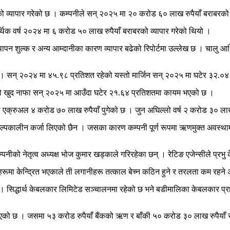
रको व्यापार गरेको छ । कम्पनीले सन् २०२५ मा २० करोड ६० लाख रुपैयाँ बराबरको
थिक वर्ष २०२४ मा ६ करोड ५० लाख रुपैयाँ बराबरको व्यापार गरेको थियो ।
्थापन शुल्क र अन्य आम्दानीका कारण व्यापार बढेको रिपोर्टमा उल्लेख छ । चालु 
 । सन् २०२४ मा ४५.९८ प्रतिशत रहेको यस्तो मार्जिन सन् २०२५ मा घटेर ३२.०
को खुद नाफा सन् २०२५ मा आउँदा घटेर २१.६४ प्रतिशतमा कायम भएको छ ।
 एक्रुअल ४ करोड ७० लाख रुपैयाँ पुगेको छ । जुन अघिल्लो वर्ष २ करोड ३० लाख
 अल्पकालीन कर्जा लिएको छैन । जसका कारण कम्पनी पूर्ण रूपमा ऋणमुक्त अवस्थ
नीको नेतृत्व अध्यक्ष भोज कुमार खड्काले गरिरहेका छन् । रेटिङ एजेन्सीले प्र
रूमा केन्द्रित भएकाले ती लगानीहरू तत्काल बेच्न कठिन हुने र तरलता कम रहने
। सिद्धार्थ केबलकार लिमिटेड सञ्चालनमा रहेको छ भने बडीमालिका केबलकार प्राल
 भएको छ । जसमा ५३ करोड रुपैयाँ बैंकको ऋण र बाँकी ५० करोड ३० लाख रुपैयाँ