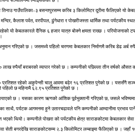
ियोजना सञ्चालनमा ल्याईसकेको छ ।
पाको तिनाउ गाउँपालिका–३ बसन्तपुरसम्म करिब ३ किलोमिटर दूरीमा फैलिएको यो के
णेश मन्दिर, कैलाश पर्वत, वरपीपल, ढुंगेधारा र पोखरीजस्ता धार्मिक तथा पर्यटकीय 
ो यो केबलकारले दैनिक ६ हजार यात्रु बोक्ने क्षमता राख्छ । परियोजनाको टप स
 ।
नुमान गरिएको छ । जसमध्ये पहिलो चरणमा केबलकार निर्माणमै करिब डेढ अर्ब रु
१० लाख रुपैयाँ बराबरको व्यापार गरेको छ । कम्पनीको पछिल्ला तीन वर्षको औसत
१० प्रतिशत रहेको अकुपेन्सी चालु आवमा बढेर १६ प्रतिशत पुगेको छ । यससँगै सञ
को पहिलो छ महिनामै ६२.९५ प्रतिशत पुगेको छ ।
्याएको छ । यसका कारण ऋणको आंशिक पूर्वभुक्तानी गरिएको छ, जसले भविष्यमा ऋ
नुका साथै, पर्यटक आगमनमा हुने उतारचढावले पनि कम्पनीको आम्दानीमा प्रभाव पार्
रण भएको थियो। कम्पनीले पोखरा को पर्यटकीय क्षेत्र साराङकोटमा केबलकार सेव
 सेती बगरदेखि साराङकोटसम्म २.३ किलोमिटर लम्बाइमा फैलिएको छ । जहाँ १७ 