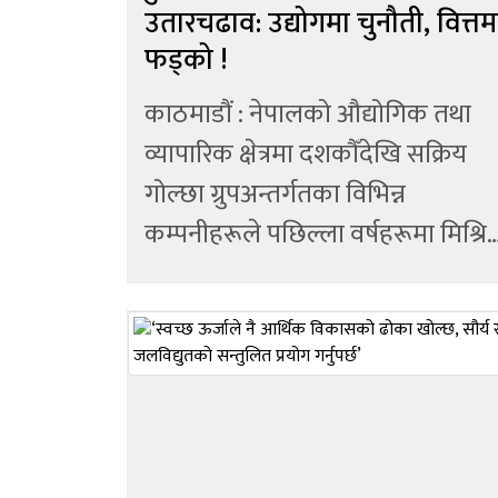
उतारचढाव: उद्योगमा चुनौती, वित्तम
फड्को !
काठमाडौं : नेपालको औद्योगिक तथा
व्यापारिक क्षेत्रमा दशकौँदेखि सक्रिय
गोल्छा ग्रुपअन्तर्गतका विभिन्न
कम्पनीहरूले पछिल्ला वर्षहरूमा मिश्रि
वित्तीय प्रदर्शन देखाएका छन् । इस्पात,
आइरन, वायर, खाद्य उद्योगदेखि
फिनटेकसम्म फैलिएको समूहका केही
कम्पनीमा कारोबार र नाफा उल्लेखनीय
रूपमा बढेको छ भने केहीमा...