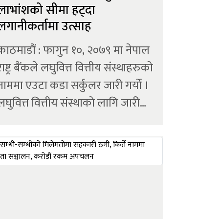
लाभांशको सीमा हट्दा
लगानीकर्तामा उत्साह
काठमाडौं : फागुन १०, २०७९ मा नेपाल
राष्ट्र बैंकले लघुवित्त वित्तीय संस्थाहरुको
नाममा एउटा कडा सर्कुलर जारी गर्यो ।
लघुवित्त वित्तीय संस्थाको लागि जारी
एकीकृत निर्देशन, २०७८ मा संशोधन/
थप गर्दै केन्द्रीय बैंकले भन्यो, ‘अब
उप्रान्त १५ प्रतिशतभन्दा बढी लाभांश
वितरण नगर्नू।’ अन्...