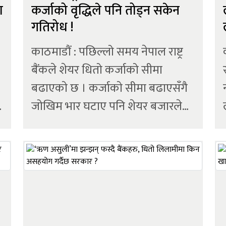
ा
कर्जाको वृद्धिले पनि तोड्न सकेन
गतिरोध !
काठमाडौं : पछिल्लो समय नेपाल राष्ट्र
बैंकले शेयर धितो कर्जाको सीमा
बढाएकाे छ । कर्जाकाे सीमा बढाएसँगै
त
जोखिम भार घटाए पनि शेयर बजारले
अपेक्षित गति लिन सकेको छैन । बैंकिङ
प्रणालीमा लगानीयोग्य रकम (तरलता)
सहज भएको र ब्याजदर पनि निरन्तर
घटिरहेको अवस्थामा पनि नेप्से
परिसूचकमा स्थिरता आउन सकेको छै...