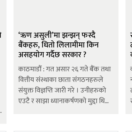
ो
‘ऋण असुली’मा झन्झन् फस्दै
बैंकहरु, धितो लिलामीमा किन
असहयोग गर्दैछ सरकार ?
काठमाडौं : गत असार २६ गते बैंक तथा
वित्तीय संस्थाका छाता संगठनहरुले
संयुक्त विज्ञप्ति जारी गरे । उनीहरुको
एउटै र साझा ध्यानाकर्षणको मुद्दा थियो,
।
‘ऋण असुली’ । नेपाल बैंकर्स संघ,
डेभलपमेन्ट बैंकर्स एसोशिएसन, नेपाल