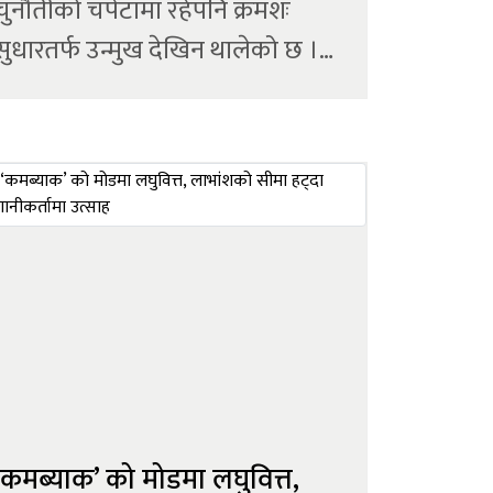
चुनौतीको चपेटामा रहेपनि क्रमशः
सुधारतर्फ उन्मुख देखिन थालेको छ ।
प्रशस्त तरलता, घट्दो ब्याजदर र बाह्य
आर्थिक सूचक सन्तोषजनक रहे पनि
आन्तरिक अर्थतन्त्र सुस्त हुँदा कर्जा
विस्तार अपेक्षित रूपमा बढ्न सकेको
छैन । निजी क्षेत्रक...
‘कमब्याक’ को मोडमा लघुवित्त,