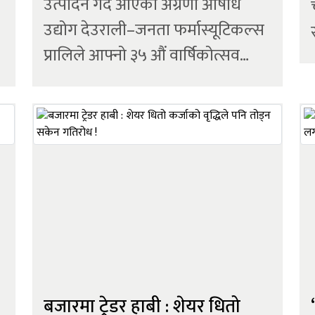
उत्पादन गर्दै आएको अग्रणी औषधि
उद्योग देउराली–जनता फर्मास्यूटिकल्स
प्रालिले आफ्नो ३५ औं वार्षिकोत्सव
मनाएको छ । साढे तीन दशकदेखि
नेपाली जनताको स्वास्थ्य सेवामा
समर्पित कम्पनीले औषधि आयातमा
रहेको परनिर्भरता घटाउँदै स्वदेशी
ब
उत्पादन प्रवद्र्धन गर्दै आएको छ...
बजारमा ट्रेडर हाबी : शेयर धितो