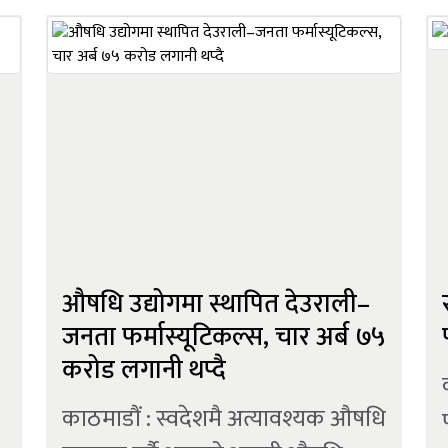
कुरिनटारदेखि गोरखाको मनकामना
मन्दिरसम्मको जम्मा ३.०२ किलोमिटर
दुरीको यो केबलकारले खासगरी नेपाली
रञ्जुमार्गको क्ष...
उ
प
औषधि उद्योगमा स्थापित देउराली–
जनता फर्मास्यूटिकल्स, चार अर्ब ७५
करोड लगानी थप्दै
काठमाडौं : स्वदेशमै अत्यावश्यक औषधि