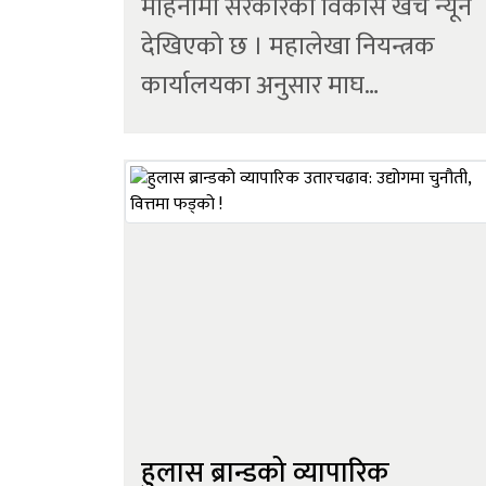
महिनामा सरकारको विकास खर्च न्यून
देखिएको छ । महालेखा नियन्त्रक
कार्यालयका अनुसार माघ
मसान्तसम्ममा चालुतर्फ ४७.६२
प्रतिशत, पुँजीगततर्फ १५.५२ प्रतिशत र
वित्तीय व्यवस्थापनतर्फ ४६.७१ प्रतिशत
बजेट खर्च भएको छ। चालु आर्थिक
वर्षका लागि पुँजीगत शीर्षकमा चार खर्
सात...
हुलास ब्रान्डको व्यापारिक