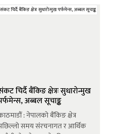
सरकारले सुशासनसँगै आर्थिक विकास,
स्थायित्व र व्यवसायिक वातावरण
बनाउनेमा आम लगानीकर्ताहरु
त्साहित छन् । लोकप्रिय अनुहार बालेन
्...
संकट चिर्दै बैंकिङ क्षेत्रः सुधारोन्मुख
पर्फमेन्स, अब्बल सूचाङ्क
काठमाडौं : नेपालको बैंकिङ क्षेत्र
पछिल्लो समय संरचनागत र आर्थिक