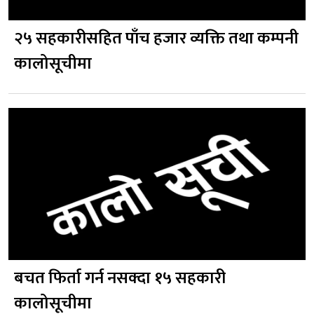
२५ सहकारीसहित पाँच हजार व्यक्ति तथा कम्पनी
कालोसूचीमा
बचत फिर्ता गर्न नसक्दा १५ सहकारी
कालोसूचीमा