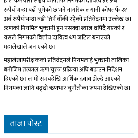
हाल कर्मचारी सञ्चय कोषतर्फ निगमको दायित्व ३१ अर्ब
रुपैयाँभन्दा बढी पुगेको छ भने नागरिक लगानी कोषतर्फ २१
अर्ब रुपैयाँभन्दा बढी तिर्न बाँकी रहेको प्रतिवेदनमा उल्लेख छ।
ऋणको नियमित भुक्तानी हुन नसक्दा ब्याज थपिँदै गएको र
यसले निगमको वित्तीय दायित्व थप जटिल बनाएको
महालेखाले जनाएको छ।
महालेखापरीक्षकको प्रतिवेदनले निगमलाई भुक्तानी तालिका
बमोजिम तत्काल ऋण चुक्ता प्रक्रिया अघि बढाउन निर्देशन
दिएको छ। लामो समयदेखि आर्थिक दबाब झेल्दै आएको
निगमका लागि बढ्दो ऋणभार चुनौतीका रूपमा देखिएको छ।
ताजा पोस्ट