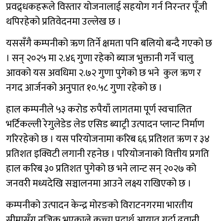
प्रवद्र्धकहरूले विस्तार योजनालाई सहयोग गर्न निरन्तर पूँजी
थपिरहेको प्रतिवेदनमा उल्लेख छ ।
यससँगै कम्पनीको ऋण तिर्ने क्षमता पनि बलियो बन्दै गएको छ
। सन् २०२५ मा २.४६ गुणा रहेको ब्याज भुक्तानी गर्ने चालु
आवको यस अवधिमा २.७२ गुणा पुगेको छ भने कुल ऋण र
नगद आर्जनको अनुपात १०.५८ गुणा रहेको छ ।
हाल कम्पनीले ५३ करोड रुपैयाँ लागतमा पूर्ण स्वचालित
भर्टिकल्ली रेगुलेडेड लेड एसिड ब्याट्री उत्पादन प्लान्ट निर्माण
गरिरहेको छ । यस परियोजनामा करिब ६६ प्रतिशत ऋण र ३४
प्रतिशत इक्विटी लगानी रहनेछ । परियोजनाको वित्तीय प्रगति
हाल करिब ३० प्रतिशत पुगेको छ भने लान्ट सन् २०२७ को
जनवरी मध्यदेखि सञ्चालनमा आउने लक्ष्य राखिएको छ ।
कम्पनीको उत्पादन केन्द्र मोरङको विराटनगरमा भारतीय
सीमासँग नजिक भएकाले कच्चा पदार्थ आयात गर्दा ढुवानी