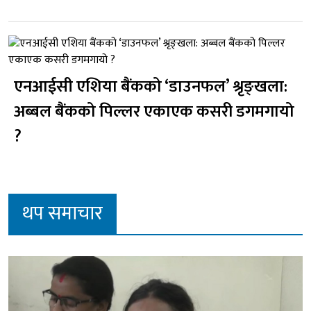
एनआईसी एशिया बैंकको ‘डाउनफल’ श्रृङ्खला:
अब्बल बैंकको पिल्लर एकाएक कसरी डगमगायो
?
थप समाचार