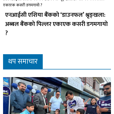
एनआईसी एशिया बैंकको ‘डाउनफल’ श्रृङ्खला:
अब्बल बैंकको पिल्लर एकाएक कसरी डगमगायो
?
थप समाचार