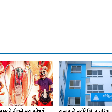
िहारको बीचमै सुरु हुनेभयो
रास्वपाले भदौदेखि ‘नागरिक,