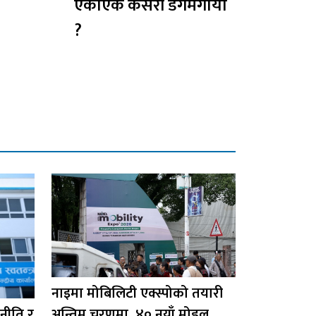
एकाएक कसरी डगमगायो
?
नाइमा मोबिलिटी एक्स्पोको तयारी
 नीति र
अन्तिम चरणमा, ४० नयाँ मोडल