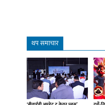
थप समाचार
‘बीवाईडी अपडेट टु केयर प्लस’
दशैं-त