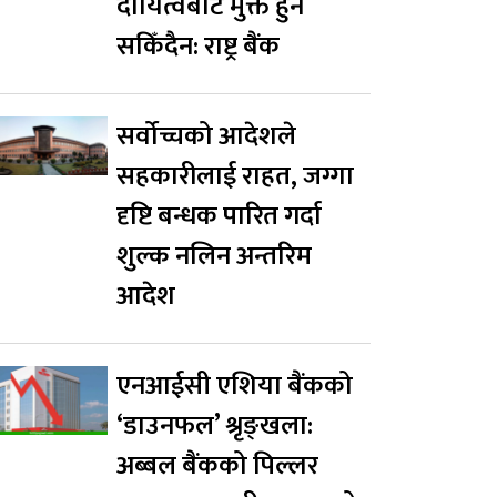
दायित्वबाट मुक्त हुन
सकिँदैन: राष्ट्र बैंक
सर्वोच्चको आदेशले
सहकारीलाई राहत, जग्गा
दृष्टि बन्धक पारित गर्दा
शुल्क नलिन अन्तरिम
आदेश
एनआईसी एशिया बैंकको
‘डाउनफल’ श्रृङ्खला:
अब्बल बैंकको पिल्लर