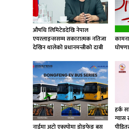
औषधि लिमिटेडदेखि नेपाल
एयरलाइन्ससम्म सकारात्मक नतिजा
कामना
देखिन थालेको प्रधानमन्त्रीको दाबी
घोषण
हर्क स
ग्यास
नाईमा अटो एक्स्पोमा डोङफेङ बस
पीडित