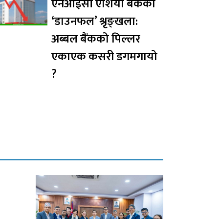
एनआईसी एशिया बैंकको
‘डाउनफल’ श्रृङ्खला:
अब्बल बैंकको पिल्लर
एकाएक कसरी डगमगायो
?