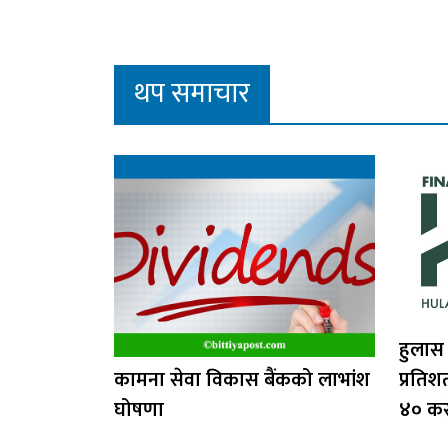
थप समाचार
हुलास
कामना सेवा विकास बैंकको लाभांश
प्रतिश
घोषणा
४० क