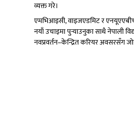
व्यक्त गरे।
एमभिआइसी, वाइजएडमिट र एनयूएएबीचको
नयाँ उचाइमा पुर्‍याउनुका साथै नेपाली विद्या
नवप्रवर्तन–केन्द्रित करियर अवसरसँग जोड