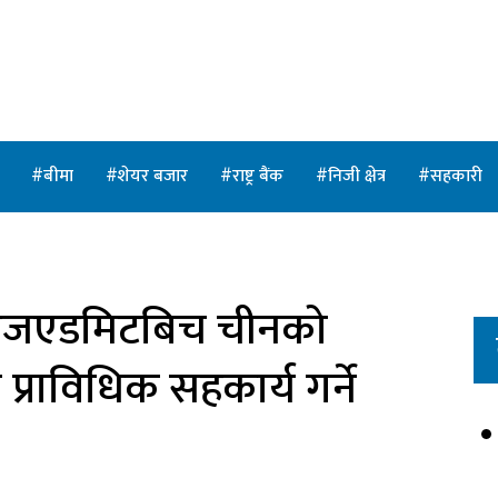
त
बीमा
शेयर बजार
राष्ट्र बैंक
निजी क्षेत्र
सहकारी
ाइजएडमिटबिच चीनको
प्राविधिक सहकार्य गर्ने