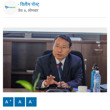
- वित्तीय पोस्ट्
जेठ ४, सोमबार
+
-
A
A
A