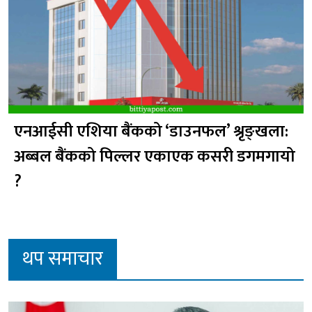
एनआईसी एशिया बैंकको ‘डाउनफल’ श्रृङ्खला:
अब्बल बैंकको पिल्लर एकाएक कसरी डगमगायो
?
थप समाचार