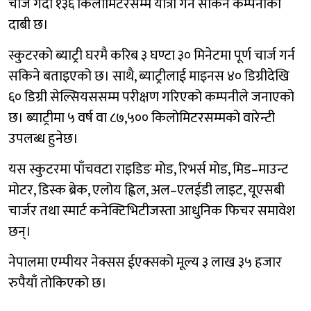
चार्ज गर्दा १३६ किलोमिटरसम्म यात्रा गर्न सकिने कम्पनीको
दाबी छ।
स्कुटरको ब्याट्री घरमै करिब ३ घण्टा ३० मिनेटमा पूर्ण चार्ज गर्न
सकिने बताइएको छ। साथै, ब्याट्रीलाई माइनस ४० डिग्रीदेखि
६० डिग्री सेल्सियससम्म परीक्षण गरिएको कम्पनीले जनाएको
छ। ब्याट्रीमा ५ वर्ष वा ८७,५०० किलोमिटरसम्मको वारेन्टी
उपलब्ध हुनेछ।
यस स्कुटरमा पाँचवटा राइडिङ मोड, रिभर्स मोड, मिड–माउन्ट
मोटर, डिस्क ब्रेक, एलोय ह्विल, अल–एलईडी लाइट, यूएसबी
चार्जर तथा स्मार्ट कनेक्टिभिटीजस्ता आधुनिक फिचर समावेश
छन्।
नेपालमा एम्पीयर नेक्सस ईएक्सको मूल्य ३ लाख ३५ हजार
रुपैयाँ तोकिएको छ।