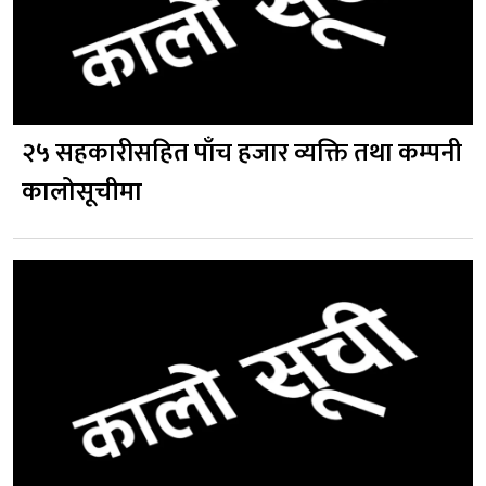
२५ सहकारीसहित पाँच हजार व्यक्ति तथा कम्पनी
कालोसूचीमा