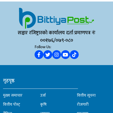
सञ्चार रजिष्ट्रारको कार्यालय दर्ता प्रमाणपत्र नंः
००१७६/०७९-०८०
Follow Us:
गृहपृष्ठ
मुख्य समाचार
उर्जा
वित्तीय सूचना
वित्तीय पोस्ट्
कृषि
रोजगारी