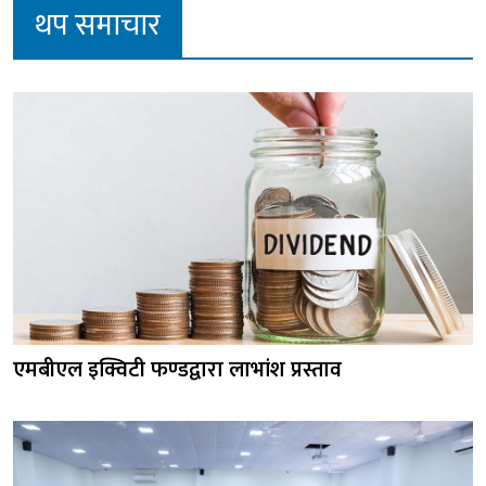
थप समाचार
एमबीएल इक्विटी फण्डद्वारा लाभांश प्रस्ताव