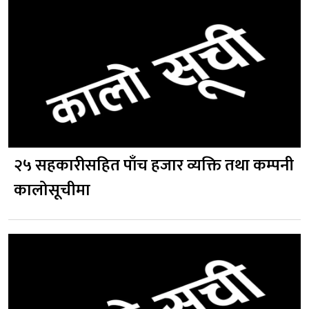
२५ सहकारीसहित पाँच हजार व्यक्ति तथा कम्पनी
कालोसूचीमा