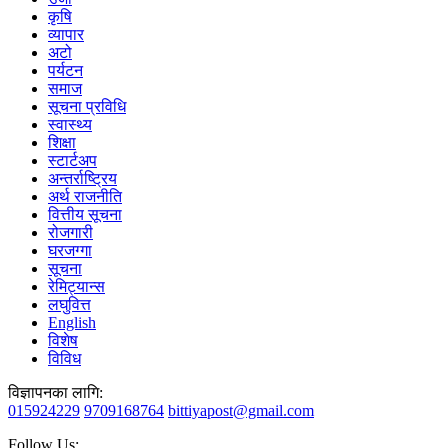
कृषि
व्यापार
अटो
पर्यटन
समाज
सूचना प्रविधि
स्वास्थ्य
शिक्षा
स्टार्टअप
अन्तर्राष्ट्रिय
अर्थ राजनीति
वित्तीय सूचना
रोजगारी
घरजग्गा
सूचना
रेमिट्यान्स
लघुवित्त
English
विशेष
विविध
विज्ञापनका लागि:
015924229
9709168764
bittiyapost@gmail.com
Follow Us: