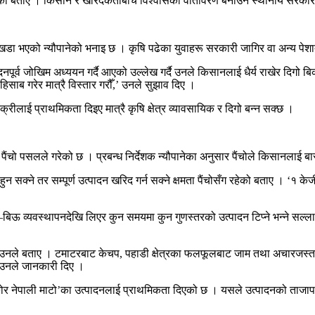
को बताए । किसान र खरिदकर्ताबीच विश्वासको वातावरण बनाउन स्थानीय सरकारको भू
ा खडा भएको न्यौपानेको भनाइ छ । कृषि पढेका युवाहरू सरकारी जागिर वा अन्य पेश
दनपूर्व जोखिम अध्ययन गर्दै आएको उल्लेख गर्दै उनले किसानलाई धैर्य राखेर दिगो 
ाब गरेर मात्रै विस्तार गरौँ,’ उनले सुझाव दिए ।
िक्रीलाई प्राथमिकता दिइए मात्रै कृषि क्षेत्र व्यावसायिक र दिगो बन्न सक्छ ।
ाबी पैंचो पसलले गरेको छ । प्रबन्ध निर्देशक न्यौपानेका अनुसार पैंचोले किसानला
क्ने तर सम्पूर्ण उत्पादन खरिद गर्न सक्ने क्षमता पैंचोसँग रहेको बताए । ‘१ केजी उ
िऊ व्यवस्थापनदेखि लिएर कुन समयमा कुन गुणस्तरको उत्पादन टिप्ने भन्ने सल्ल
को पनि उनले बताए । टमाटरबाट केचप, पहाडी क्षेत्रका फलफूलबाट जाम तथा अचारजस
को उनले जानकारी दिए ।
ोले ‘कोर नेपाली माटो’का उत्पादनलाई प्राथमिकता दिएको छ । यसले उत्पादनको ताजा