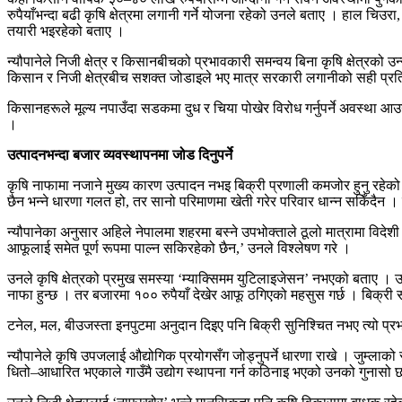
रुपैयाँभन्दा बढी कृषि क्षेत्रमा लगानी गर्ने योजना रहेको उनले बताए । हाल चिउरा
तयारी भइरहेको बताए ।
न्यौपानेले निजी क्षेत्र र किसानबीचको प्रभावकारी समन्वय बिना कृषि क्षेत्र
किसान र निजी क्षेत्रबीच सशक्त जोडाइले भए मात्र सरकारी लगानीको सही प्
किसानहरूले मूल्य नपाउँदा सडकमा दुध र चिया पोखेर विरोध गर्नुपर्ने अवस्था
।
उत्पादनभन्दा बजार व्यवस्थापनमा जोड दिनुपर्ने
कृषि नाफामा नजाने मुख्य कारण उत्पादन नभइ बिक्री प्रणाली कमजोर हुनु रहेको
छैन भन्ने धारणा गलत हो, तर सानो परिमाणमा खेती गरेर परिवार धान्न सकिँदैन ।
न्यौपानेका अनुसार अहिले नेपालमा शहरमा बस्ने उपभोक्ताले ठूलो मात्रामा वि
आफूलाई समेत पूर्ण रूपमा पाल्न सकिरहेको छैन,’ उनले विश्लेषण गरे ।
उनले कृषि क्षेत्रको प्रमुख समस्या ‘म्याक्सिमम युटिलाइजेसन’ नभएको बताए । 
नाफा हुन्छ । तर बजारमा १०० रुपैयाँ देखेर आफू ठगिएको महसुस गर्छ । बिक्र
टनेल, मल, बीउजस्ता इनपुटमा अनुदान दिइए पनि बिक्री सुनिश्चित नभए त्यो प्र
न्यौपानेले कृषि उपजलाई औद्योगिक प्रयोगसँग जोड्नुपर्ने धारणा राखे । जुम्लाको
धितो–आधारित भएकाले गाउँमै उद्योग स्थापना गर्न कठिनाइ भएको उनको गुनासो 