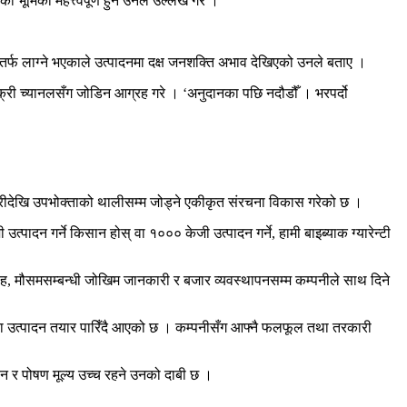
मिका महत्त्वपूर्ण हुने उनले उल्लेख गरे ।
ातर्फ लाग्ने भएकाले उत्पादनमा दक्ष जनशक्ति अभाव देखिएको उनले बताए ।
बिक्री च्यानलसँग जोडिन आग्रह गरे । ‘अनुदानका पछि नदौडौँ । भरपर्दो
ई बारीदेखि उपभोक्ताको थालीसम्म जोड्ने एकीकृत संरचना विकास गरेको छ ।
त्पादन गर्ने किसान होस् वा १००० केजी उत्पादन गर्ने, हामी बाइब्याक ग्यारेन्टी
ाह, मौसमसम्बन्धी जोखिम जानकारी र बजार व्यवस्थापनसम्म कम्पनीले साथ दिने
्ता उत्पादन तयार पारिँदै आएको छ । कम्पनीसँग आफ्नै फलफूल तथा तरकारी
पन र पोषण मूल्य उच्च रहने उनको दाबी छ ।