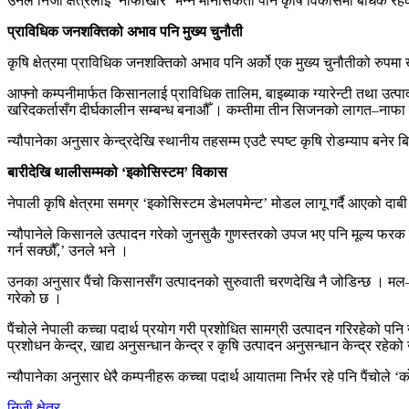
उनले निजी क्षेत्रलाई ‘नाफाखोर’ भन्ने मानसिकता पनि कृषि विकासमा बाधक रहे
प्राविधिक जनशक्तिको अभाव पनि मुख्य चुनौती
कृषि क्षेत्रमा प्राविधिक जनशक्तिको अभाव पनि अर्को एक मुख्य चुनौतीको रुपम
आफ्नो कम्पनीमार्फत किसानलाई प्राविधिक तालिम, बाइब्याक ग्यारेन्टी तथा उत्पा
खरिदकर्तासँग दीर्घकालीन सम्बन्ध बनाऔँ । कम्तीमा तीन सिजनको लागत–नाफा हिस
न्यौपानेका अनुसार केन्द्रदेखि स्थानीय तहसम्म एउटै स्पष्ट कृषि रोडम्याप बनेर ब
बारीदेखि थालीसम्मको ‘इकोसिस्टम’ विकास
नेपाली कृषि क्षेत्रमा समग्र ‘इकोसिस्टम डेभलपमेन्ट’ मोडल लागू गर्दै आएको द
न्यौपानेले किसानले उत्पादन गरेको जुनसुकै गुणस्तरको उपज भए पनि मूल्य फरक हुन स
गर्न सक्छौँ,’ उनले भने ।
उनका अनुसार पैंचो किसानसँग उत्पादनको सुरुवाती चरणदेखि नै जोडिन्छ । मल–ब
गरेको छ ।
पैंचोले नेपाली कच्चा पदार्थ प्रयोग गरी प्रशोधित सामग्री उत्पादन गरिरहे
प्रशोधन केन्द्र, खाद्य अनुसन्धान केन्द्र र कृषि उत्पादन अनुसन्धान केन्द्र रहे
न्यौपानेका अनुसार धेरै कम्पनीहरू कच्चा पदार्थ आयातमा निर्भर रहे पनि पैंच
निजी क्षेत्र