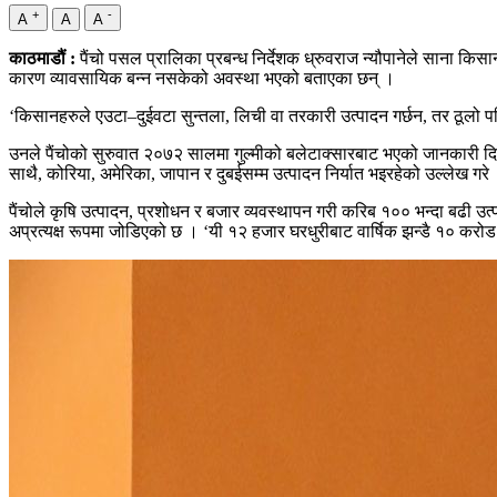
+
-
A
A
A
काठमाडौं :
पैंचो पसल प्रालिका प्रबन्ध निर्देशक ध्रुवराज न्यौपानेले साना कि
कारण व्यावसायिक बन्न नसकेको अवस्था भएको बताएका छन् ।
‘किसानहरुले एउटा–दुईवटा सुन्तला, लिची वा तरकारी उत्पादन गर्छन, तर ठूलो परिमा
उनले पैंचोको सुरुवात २०७२ सालमा गुल्मीको बलेटाक्सारबाट भएको जानकारी दिए 
साथै, कोरिया, अमेरिका, जापान र दुबईसम्म उत्पादन निर्यात भइरहेको उल्लेख गरे
पैंचोले कृषि उत्पादन, प्रशोधन र बजार व्यवस्थापन गरी करिब १०० भन्दा बढी उ
अप्रत्यक्ष रूपमा जोडिएको छ । ‘यी १२ हजार घरधुरीबाट वार्षिक झन्डै १० करोड र