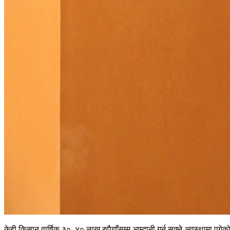
केही किसान वार्षिक ३०–४० लाख रुपैयाँसम्म आम्दानी गर्न सक्ने अवस्थामा पुग