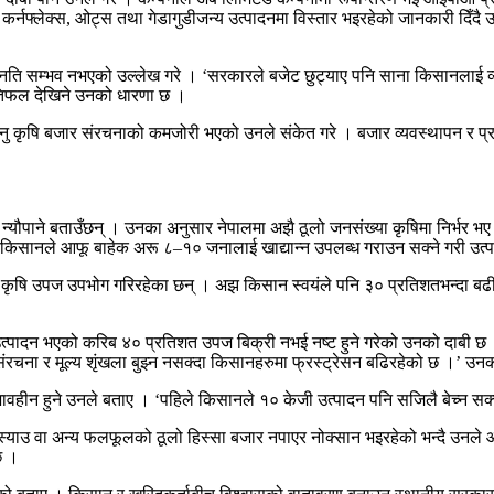
, कर्नफ्लेक्स, ओट्स तथा गेडागुडीजन्य उत्पादनमा विस्तार भइरहेको जानकारी दिँदै उ
को उन्नति सम्भव नभएको उल्लेख गरे । ‘सरकारले बजेट छुट्याए पनि साना किसानलाई 
रतिफल देखिने उनको धारणा छ ।
 आउनु कृषि बजार संरचनाको कमजोरी भएको उनले संकेत गरे । बजार व्यवस्थापन र 
 न्यौपाने बताउँछन् । उनका अनुसार नेपालमा अझै ठूलो जनसंख्या कृषिमा निर्भर 
 किसानले आफू बाहेक अरू ८–१० जनालाई खाद्यान्न उपलब्ध गराउन सक्ने गरी उत्पाद
देशी कृषि उपज उपभोग गरिरहेका छन् । अझ किसान स्वयंले पनि ३० प्रतिशतभन्दा ब
उत्पादन भएको करिब ४० प्रतिशत उपज बिक्री नभई नष्ट हुने गरेको उनको दाबी छ । 
ी संरचना र मूल्य शृंखला बुझ्न नसक्दा किसानहरुमा फ्रस्ट्रेसन बढिरहेको छ ।
भावहीन हुने उनले बताए । ‘पहिले किसानले १० केजी उत्पादन पनि सजिलै बेच्न सक्
 स्याउ वा अन्य फलफूलको ठूलो हिस्सा बजार नपाएर नोक्सान भइरहेको भन्दै उनले औद्य
छ ।