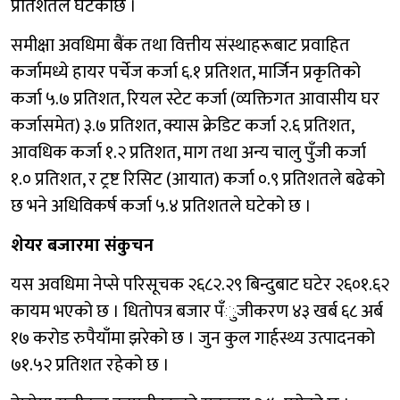
प्रतिशतले घटेकोछ ।
समीक्षा अवधिमा बैंक तथा वित्तीय संस्थाहरूबाट प्रवाहित
कर्जामध्ये हायर पर्चेज कर्जा ६.१ प्रतिशत, मार्जिन प्रकृतिको
कर्जा ५.७ प्रतिशत, रियल स्टेट कर्जा (व्यक्तिगत आवासीय घर
कर्जासमेत) ३.७ प्रतिशत, क्यास क्रेडिट कर्जा २.६ प्रतिशत,
आवधिक कर्जा १.२ प्रतिशत, माग तथा अन्य चालु पुँजी कर्जा
१.० प्रतिशत, र ट्रष्ट रिसिट (आयात) कर्जा ०.९ प्रतिशतले बढेको
छ भने अधिविकर्ष कर्जा ५.४ प्रतिशतले घटेको छ ।
शेयर बजारमा संकुचन
यस अवधिमा नेप्से परिसूचक २६८२.२९ बिन्दुबाट घटेर २६०१.६२
कायम भएको छ । धितोपत्र बजार पँुजीकरण ४३ खर्ब ६८ अर्ब
१७ करोड रुपैयाँमा झरेको छ । जुन कुल गार्हस्थ्य उत्पादनको
७१.५२ प्रतिशत रहेको छ ।