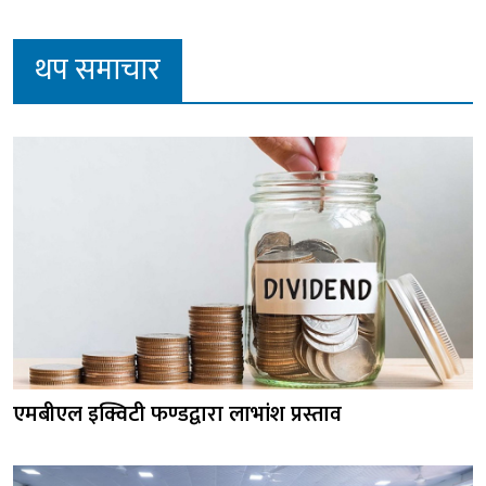
थप समाचार
एमबीएल इक्विटी फण्डद्वारा लाभांश प्रस्ताव