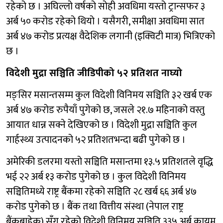
रहेको छ । अघिल्लो वर्षको सोही अवधिमा यस्तो ट्रान्सफर ३
अर्ब ५० करोड रहेको थियो । यसैगरी, समीक्षा अवधिमा सात
अर्ब ४७ करोड प्रत्यक्ष वैदेशिक लगानी (इक्विटी मात्र) भित्रिएको
छ ।
विदेशी मुद्रा सञ्चिति जीडिपीको ५२ प्रतिशत नाघ्यो
मङ्सिर मसान्तसम्म कुल विदेशी विनिमय सञ्चिति ३२ खर्ब एक
अर्ब ४७ करोड रुपैयाँ पुगेको छ, जसले २१.७ महिनाको वस्तु
आयात धान्न सक्ने देखिएको छ । विदेशी मुद्रा सञ्चिति कुल
गार्हस्थ्य उत्पादनको ५२ प्रतिशतभन्दा बढी पुगेको छ ।
अमेरिकी डलरमा यस्तो सञ्चिति मसान्तमा १३.५ प्रतिशतले वृद्धि
भई २२ अर्ब १३ करोड पुगेको छ । कुल विदेशी विनिमय
सञ्चितिमध्ये राष्ट्र बैंकमा रहेको सञ्चिति २८ खर्ब ६६ अर्ब ४७
करोड पुगेको छ । बैंक तथा वित्तीय संस्था (नेपाल राष्ट्र
बैंकबाहेक) सँग रहेको विदेशी विनिमय सञ्चिति ३३५ अर्ब कायम