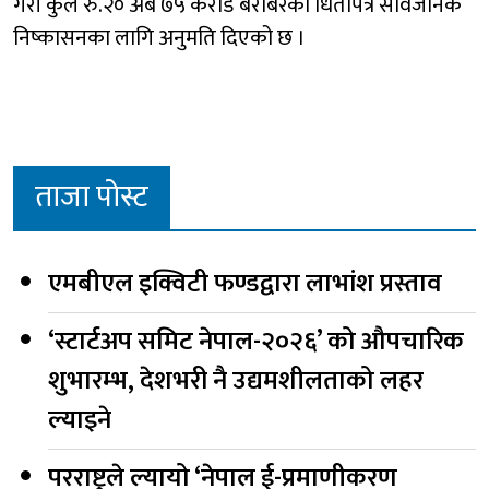
गरी कुल रु.२० अर्ब ७५ करोड बराबरको धितोपत्र सार्वजनिक
निष्कासनका लागि अनुमति दिएको छ ।
ताजा पोस्ट
एमबीएल इक्विटी फण्डद्वारा लाभांश प्रस्ताव
‘स्टार्टअप समिट नेपाल-२०२६’ को औपचारिक
शुभारम्भ, देशभरी नै उद्यमशीलताको लहर
ल्याइने
परराष्ट्रले ल्यायो ‘नेपाल ई-प्रमाणीकरण