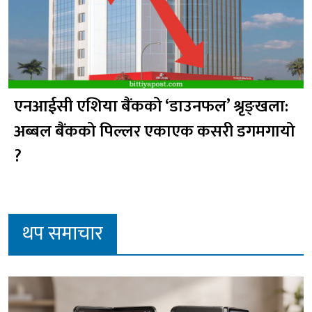
एनआईसी एशिया बैंकको ‘डाउनफल’ श्रृङ्खला:
अब्बल बैंकको पिल्लर एकाएक कसरी डगमगायो
?
थप समाचार