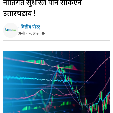
नीतिगत सुधारले पनि रोकिएन
उतारचढाव !
- वित्तीय पोस्ट्
असोज ५, आइतबार