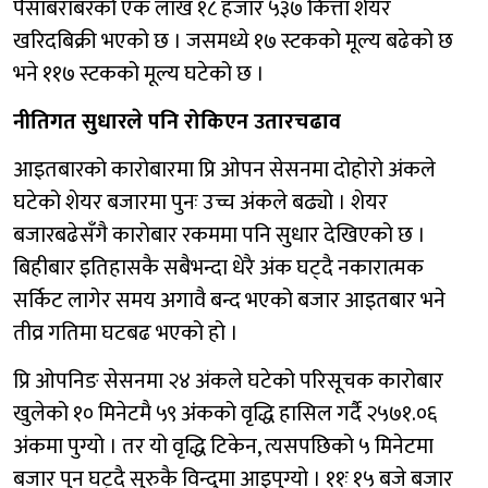
पैसाबराबरको एक लाख १८ हजार ५३७ कित्ता शेयर
खरिदबिक्री भएको छ । जसमध्ये १७ स्टकको मूल्य बढेको छ
भने ११७ स्टकको मूल्य घटेको छ ।
नीतिगत सुधारले पनि रोकिएन उतारचढाव
आइतबारको कारोबारमा प्रि ओपन सेसनमा दोहोरो अंकले
घटेको शेयर बजारमा पुनः उच्च अंकले बढ्यो । शेयर
बजारबढेसँगै कारोबार रकममा पनि सुधार देखिएको छ ।
बिहीबार इतिहासकै सबैभन्दा धेरै अंक घट्दै नकारात्मक
सर्किट लागेर समय अगावै बन्द भएको बजार आइतबार भने
तीव्र गतिमा घटबढ भएको हो ।
प्रि ओपनिङ सेसनमा २४ अंकले घटेको परिसूचक कारोबार
खुलेको १० मिनेटमै ५९ अंंकको वृद्धि हासिल गर्दै २५७१.०६
अंकमा पुग्यो । तर यो वृद्धि टिकेन, त्यसपछिको ५ मिनेटमा
बजार पुन घट्दै सुरुकै विन्दुमा आइपुग्यो । ११ः १५ बजे बजार