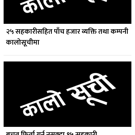
२५ सहकारीसहित पाँच हजार व्यक्ति तथा कम्पनी
कालोसूचीमा
बचत फिर्ता गर्न नसक्दा १५ सहकारी