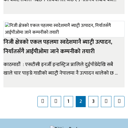
ल्याइसक्नुपर्छ । बजेटको मिति नजिकीँदै गर्दा सरकारमाथि सबै
खाले चाँजोपाँजो मिलाउने चाप परिरहेको छ । यता उद्योग,
व्यवसायी खासगरी निजी क्षेत्र आ-आफ्नो स्वार्थ बजेटमा समावेश
गराउन...
निजी क्षेत्रको एकल पहलमा स्वदेशमानै ब्याट्री उत्पादन,
निर्यातसँगै आईपीओमा जाने कम्पनीको तयारी
काठमाडौं : एसटीसी इनर्जी इन्डस्ट्रिज प्रालिले दुईपाँग्रेदेखि सबै
खाले चार पाङ्ग्रे गाडीको ब्याट्री नेपालमा नै उत्पादन थालेको छ ।
यति मात्र होइन कम्पनीले इन्भटरका लागि आवश्यक उच्च
क्षमताको गुणस्तरिय ब्याट्री समेत उत्पादन गरिरहेको छ । ५०
करोड लगानीमा प्लान्ट स्थापना गरिएकोमा उक्त प्लान्ट...
1
2
3