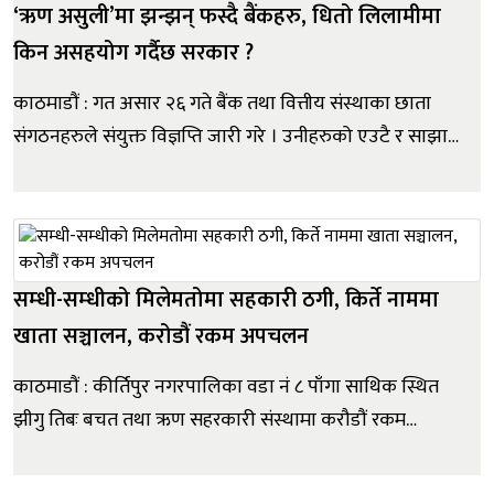
‘ऋण असुली’मा झन्झन् फस्दै बैंकहरु, धितो लिलामीमा
किन असहयोग गर्दैछ सरकार ?
काठमाडौं : गत असार २६ गते बैंक तथा वित्तीय संस्थाका छाता
संगठनहरुले संयुक्त विज्ञप्ति जारी गरे । उनीहरुको एउटै र साझा
ध्यानाकर्षणको मुद्दा थियो, ‘ऋण असुली’ । नेपाल बैंकर्स संघ,
डेभलपमेन्ट बैंकर्स एसोशिएसन, नेपाल वित्तीय संस्था संघ र नेपाल
लघुवित्त बैकर्स संघद्वारा जारी संयुक्त वि...
सम्धी-सम्धीको मिलेमतोमा सहकारी ठगी, किर्ते नाममा
खाता सञ्चालन, करोडौं रकम अपचलन
काठमाडौं : कीर्तिपुर नगरपालिका वडा नं ८ पाँगा साथिक स्थित
झीगु तिबः बचत तथा ऋण सहरकारी संस्थामा करौडौं रकम
अपचलन भएको पाइएको छ । सहकारी ठगीका मुख्य योजनाकार
संस्थाका पूर्व अध्यक्ष श्रीकृष्ण महर्जनसहितको संलग्नतामा करोडौं