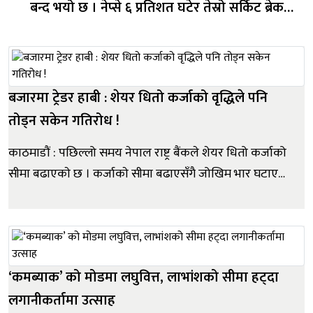
बन्द भयो छ । नेप्से ६ प्रतिशत घटेर तेस्रो सर्किट ब्रेक
लागेसँगै कारोबार बन्द भएको थियो । जेनजी आन्दोलन
पश्चात पहिलो दिन खुलेको बजारमा २ मिनेटमा नै नेप्से
परिसूचक ४ प्रतिशत घटेपछि पहिलो सर्...
बजारमा ट्रेडर हाबी : शेयर धितो कर्जाको वृद्धिले पनि
तोड्न सकेन गतिरोध !
काठमाडौं : पछिल्लो समय नेपाल राष्ट्र बैंकले शेयर धितो कर्जाको
सीमा बढाएकाे छ । कर्जाकाे सीमा बढाएसँगै जोखिम भार घटाए
पनि शेयर बजारले अपेक्षित गति लिन सकेको छैन । बैंकिङ
प्रणालीमा लगानीयोग्य रकम (तरलता) सहज भएको र ब्याजदर
पनि निरन्तर घटिरहेको अवस्थामा पनि नेप्से परिसूचकमा स्थिरता
आउन सकेको छै...
‘कमब्याक’ को मोडमा लघुवित्त, लाभांशको सीमा हट्दा
लगानीकर्तामा उत्साह