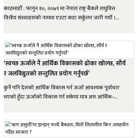
काठमाडौं : फागुन १०, २०७९ मा नेपाल राष्ट्र बैंकले लघुवित्त
वित्तीय संस्थाहरुको नाममा एउटा कडा सर्कुलर जारी गर्यो ।
लघुवित्त वित्तीय संस्थाको लागि जारी एकीकृत निर्देशन, २०७८ मा
संशोधन/थप गर्दै केन्द्रीय बैंकले भन्यो, ‘अब उप्रान्त १५
प्रतिशतभन्दा बढी लाभांश वितरण नगर्नू।’ अन्...
‘स्वच्छ ऊर्जाले नै आर्थिक विकासको ढोका खोल्छ, सौर्य
र जलविद्युतको सन्तुलित प्रयोग गर्नुपर्छ’
कुनै पनि देशको आर्थिक विकास गर्न ऊर्जा आवश्यक पूर्वाधार
भएको हुँदा ऊर्जाको विकास गर्न सकेमा मात्र अरु आर्थिक–
सामाजिक विकास सम्भव छ । यसका साथै जलवायु परिर्वतनको
असरलाई कम गर्नका लागि पनि स्वच्छ ऊर्जा रुपान्तरणमा
जानुपर्ने विषयमा विश्वव्यापी रुपमा बहस भइरहेको देखिन्छ ।
नेपालमा पनि स्वच्छ...