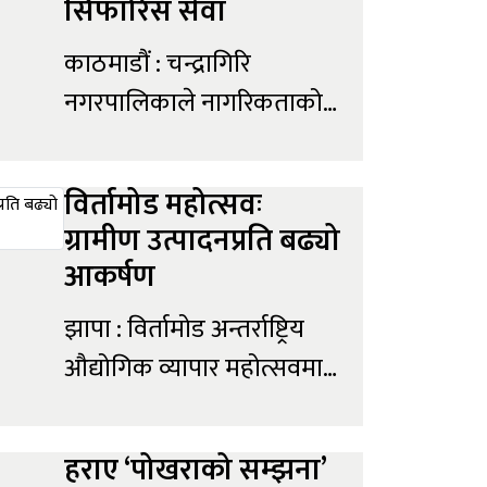
सिफारिस सेवा
काठमाडौं : चन्द्रागिरि
नगरपालिकाले नागरिकताको
अनलाइन सिफारिस सुरुआत
गरेको छ । काठमाडौँ
विर्तामोड महोत्सवः
उपत्यकाभित्र पहिलोपटक
ग्रामीण उत्पादनप्रति बढ्यो
नगरपालिकाले वडा नं १२
आकर्षण
बलम्बुबाट सो सेवाको थालनी
झापा : विर्तामोड अन्तर्राष्ट्रिय
गरेको हो । यसका लागि
औद्योगिक व्यापार महोत्सवमा
गृहमन्त्रालय, जिल्ला प्रशासन
कर्णालीको जुम्लादेखि
कार्यालय काठमाडौँको समन्वय
कोशीको ताप्लेजुङसम्मका
र सहकार्यमा नगरपालिकाले
हराए ‘पोखराको सम्झना’
परम्परागत रुपमा उत्पादित