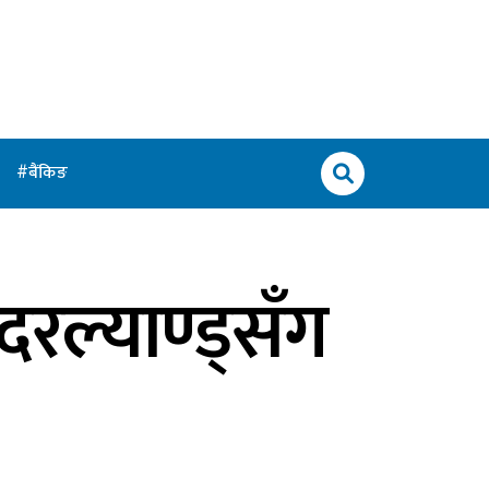
बैंकिङ
दरल्याण्ड्सँग