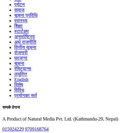
पर्यटन
समाज
सूचना प्रविधि
स्वास्थ्य
शिक्षा
स्टार्टअप
अन्तर्राष्ट्रिय
अर्थ राजनीति
वित्तीय सूचना
रोजगारी
घरजग्गा
सूचना
रेमिट्यान्स
लघुवित्त
English
विशेष
विविध
प्रयोगका सर्त
सम्पर्क ठेगाना
A Product of Natural Media Pvt. Ltd. (Kathmandu-29, Nepal)
015924229
9709168764