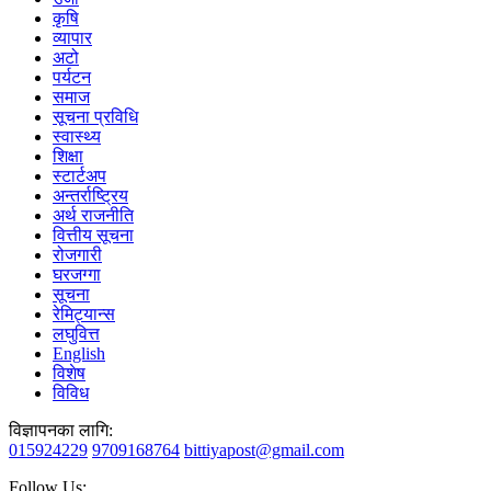
कृषि
व्यापार
अटो
पर्यटन
समाज
सूचना प्रविधि
स्वास्थ्य
शिक्षा
स्टार्टअप
अन्तर्राष्ट्रिय
अर्थ राजनीति
वित्तीय सूचना
रोजगारी
घरजग्गा
सूचना
रेमिट्यान्स
लघुवित्त
English
विशेष
विविध
विज्ञापनका लागि:
015924229
9709168764
bittiyapost@gmail.com
Follow Us: