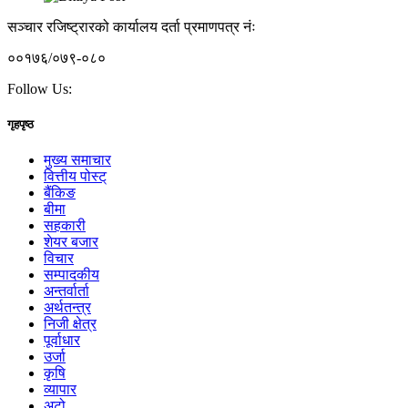
सञ्चार रजिष्ट्रारको कार्यालय दर्ता प्रमाणपत्र नंः
००१७६/०७९-०८०
Follow Us:
गृहपृष्ठ
मुख्य समाचार
वित्तीय पोस्ट्
बैंकिङ
बीमा
सहकारी
शेयर बजार
विचार
सम्पादकीय
अन्तर्वार्ता
अर्थतन्त्र
निजी क्षेत्र
पूर्वाधार
उर्जा
कृषि
व्यापार
अटो