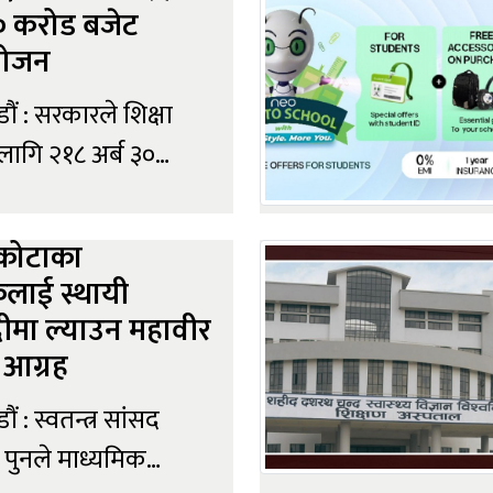
े एआई र बीआईसंगै
३० करोड बजेट
 प्रणालीमा BSc
योजन
) Business
ं : सरकारले शिक्षा
mation Technology
ा लागि २१८ अर्ब ३०
नामक नयाा शैक्षिक
जेट विनियोजन गरेको
म शुरु गरेक...
्रबार संघीय संसद्को
कोटाका
ैठकमा आगामी आर्थिक
कलाई स्थायी
बजेट पेश गर्दै उनले
दीमा ल्याउन महावीर
बताए ।
 आग्रह
ं : स्वतन्त्र सांसद
 पुनले माध्यमिक