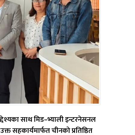
ने उद्देश्यका साथ मिड–भ्याली इन्टरनेसनल
त