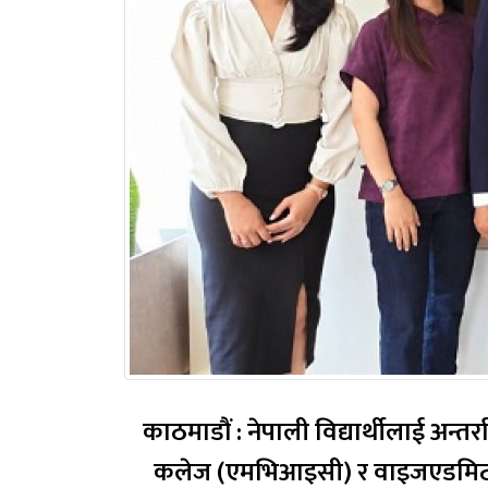
काठमाडौं : नेपाली विद्यार्थीलाई अन्तर्
कलेज (एमभिआइसी) र वाइजएडमिटबिच रणनीतिक समझद