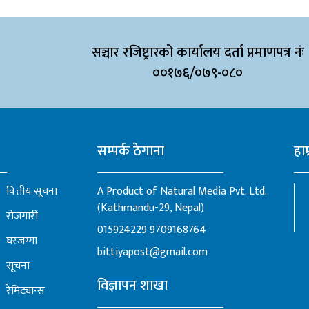
अनि बिहानैदेखि घाँस-
सञ्चार रजिष्ट्रारको कार्यालय दर्ता प्रमाणपत्र नंः
व्यस्त हुने ग्रामीण
००१७६/०७९-०८०
हाँको परिचय ह...
सम्पर्क ठेगाना
हाम
वित्तीय सूचना
A Product of Natural Media Pvt. Ltd.
(Kathmandu-29, Nepal)
रोजगारी
015924229
9709168764
घरजग्गा
bittiyapost@gmail.com
सूचना
विज्ञापन शाखा
रेमिट्यान्स