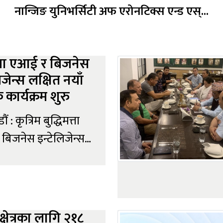
नान्जिङ युनिभर्सिटी अफ एरोनटिक्स एन्ड एस्...
मा एआई र बिजनेस
िजेन्स लक्षित नयाँ
क कार्यक्रम शुरु
 : कृत्रिम बुद्धिमत्ता
बिजनेस इन्टेलिजेन्स
को प्रयोग तीव्र रूपमा
का बेला सनवे कलेजले
्षिक कार्यक्रम
नमा ल्याएको छ ।
 क्षेत्रका लागि २१८