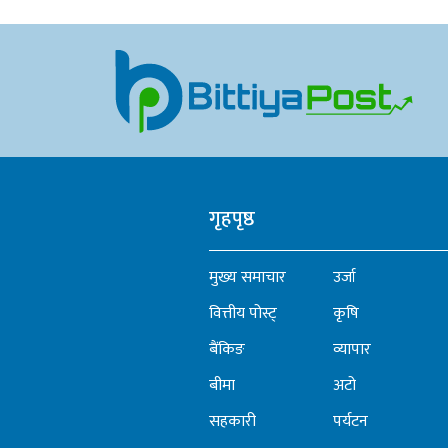
। ढुङ्गा र माटोले बनेका पुराना
घरहरू 
दाउरामा 
जीवन य
गृहपृष्ठ
मुख्य समाचार
उर्जा
वित्तीय पोस्ट्
कृषि
बैंकिङ
व्यापार
बीमा
अटो
सहकारी
पर्यटन